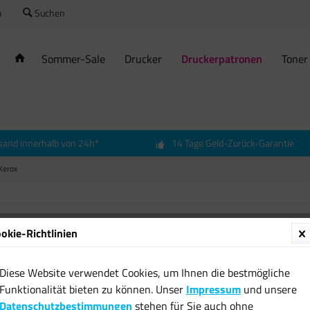
o
Suchen
Sommer-Sale
Drucker
Druckerpatronen
Toner
sand innerhalb von 24h*
14 Tage Geld-Zurück-Garantie
Xerox
okie-Richtlinien
Origin
magent
Diese Website verwendet Cookies, um Ihnen die bestmögliche
9203 9
Funktionalität bieten zu können. Unser
Impressum
und unsere
89,99 
Datenschutzbestimmungen
stehen für Sie auch ohne