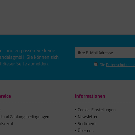
er und verpassen Sie keine
andelsgmbH. Sie können sich
uf dieser Seite abmelden.
Die
Datenschutzbes
rvice
Informationen
t
Cookie-Einstellungen
d und Zahlungsbedingungen
Newsletter
ufsrecht
Sortiment
Über uns