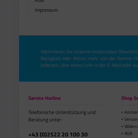
AGB
Impressum
Abonnieren Sie unseren kostenlosen Newslett
Neuigkeit oder Aktion mehr von der Denner H
jederzeit über einen Link in der E-Mail oder a
Service Hotline
Shop Se
Telefonische Unterstützung und
Kontak
Beratung unter:
Versan
Widerr
+43 (0)2522 20 100 30
AGB