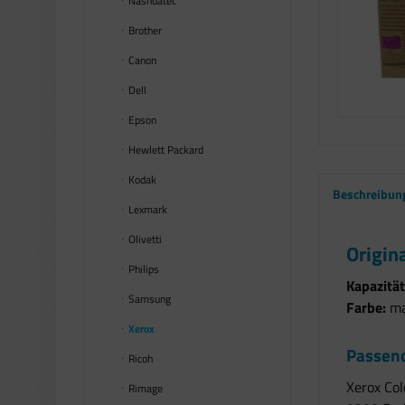
Nashuatec
Brother
Canon
Dell
Epson
Hewlett Packard
Kodak
Beschreibun
Lexmark
Olivetti
Origin
Philips
Kapazität
Samsung
Farbe:
ma
Xerox
Passend
Ricoh
Xerox Co
Rimage