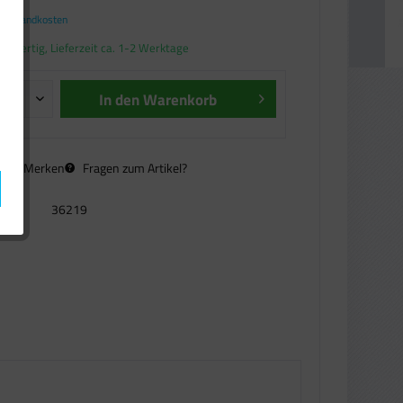
. Versandkosten
andfertig, Lieferzeit ca. 1-2 Werktage
In den
Warenkorb
n
Merken
Fragen zum Artikel?
36219