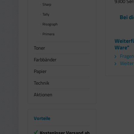
9300 Ser
Sharp
Tally
Bei d
Risograph
Primera
Weiterf
Ware"
Toner
Fragen
Farbbänder
Weitere
Papier
Technik
Aktionen
Vorteile
Kostenloser Versand ab