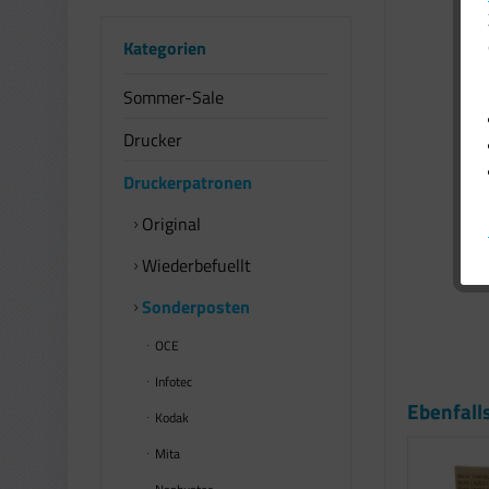
Kategorien
Sommer-Sale
Drucker
Druckerpatronen
Original
Wiederbefuellt
Sonderposten
OCE
Infotec
Ebenfall
Kodak
Mita