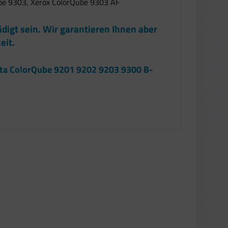
ube 9303, Xerox ColorQube 9303 AF
ädigt sein. Wir garantieren Ihnen aber
eit.
nta ColorQube 9201 9202 9203 9300 B-