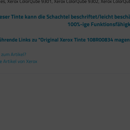
ies, Xerox ColorQube 9301, Xerox ColorQube 9302, Xerox ColorQ
ieser Tinte kann die Schachtel beschriftet/leicht besch
100%-ige Funktionsfähigk
ührende Links zu "Original Xerox Tinte 108R00834 mage
 zum Artikel?
 Artikel von Xerox