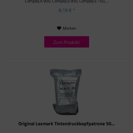
Compaq A 900, Compaq IJ 900, Compaq IJ 750,...
8,19 € *
Merken
Zum Produkt
Original Lexmark Tintendruckkopfpatrone 50...