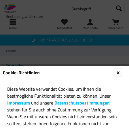
Bestellung widerrufen
Menü
Merkzettel
Mein Konto
Warenkorb
Hotline +43 (0)2522 20 100 30
Lexmark
Topseller
Cookie-Richtlinien
Diese Website verwendet Cookies, um Ihnen die
bestmögliche Funktionalität bieten zu können. Unser
Impressum
und unsere
Datenschutzbestimmungen
stehen für Sie auch ohne Zustimmung zur Verfügung.
Wenn Sie mit unseren Cookies nicht einverstanden sein
Original Lexmark
Original Lexmark
sollten, stehen Ihnen folgende Funktionen nicht zur
Tintendruckkopfpatrone 75...
Tintendruckkopfpatrone 32...