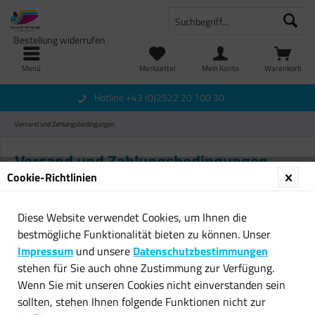
Bestellung widerrufen
Menü
Merkzettel
Mein Konto
Warenkorb
Hotline +43 (0)2522 20 100 30
Versand und Zahlungsbedingungen
Versand und Zahlungsbedingungen
Cookie-Richtlinien
Versandbedingungen:
Diese Website verwendet Cookies, um Ihnen die
Die Lieferung erfolgt innerhalb der kompletten EU.
bestmögliche Funktionalität bieten zu können. Unser
Impressum
und unsere
Datenschutzbestimmungen
Versandkosten
(inklusive gesetzliche Mehrwertsteuer)
stehen für Sie auch ohne Zustimmung zur Verfügung.
Wenn Sie mit unseren Cookies nicht einverstanden sein
Bei dem Versand innerhalb Österreichs und Deutschlands
sollten, stehen Ihnen folgende Funktionen nicht zur
bieten wir Ihnen die Ware schon inkl. den Versandkosten