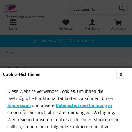
Bestellung widerrufen
Menü
Merkzettel
Mein Konto
Warenkorb
Hotline +43 (0)2522 20 100 30
Sharp
Cookie-Richtlinien
Diese Website verwendet Cookies, um Ihnen die
Newsletter
bestmögliche Funktionalität bieten zu können. Unser
Impressum
und unsere
Datenschutzbestimmungen
Service Hotline
stehen für Sie auch ohne Zustimmung zur Verfügung.
Wenn Sie mit unseren Cookies nicht einverstanden sein
Shop Service
sollten, stehen Ihnen folgende Funktionen nicht zur