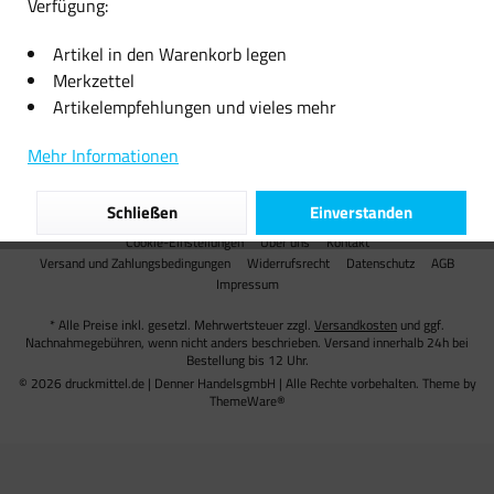
Verfügung:
Informationen
Artikel in den Warenkorb legen
Merkzettel
Versand
Artikelempfehlungen und vieles mehr
Unsere Zahlungsarten
Mehr Informationen
Partner
Schließen
Einverstanden
Cookie-Einstellungen
Über uns
Kontakt
Versand und Zahlungsbedingungen
Widerrufsrecht
Datenschutz
AGB
Impressum
* Alle Preise inkl. gesetzl. Mehrwertsteuer zzgl.
Versandkosten
und ggf.
Nachnahmegebühren, wenn nicht anders beschrieben. Versand innerhalb 24h bei
Bestellung bis 12 Uhr.
© 2026 druckmittel.de | Denner HandelsgmbH | Alle Rechte vorbehalten. Theme by
ThemeWare®