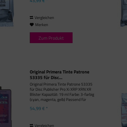
43,99 € *
Primera Bravo Pro Xi, Primera Bravo
Pro Xi 2, Primera Bravo...
Vergleichen
Merken
Zum Produkt
Original Primera Tinte Patrone
53335 für Disc...
Original Primera Tinte Patrone 53335
für Disc Publisher Pro Xi XRP XRN XR
Blister Kapazität: 19 ml Farbe: 3-farbig
(cyan, magenta, gelb) Passend für
folgende Druckermodelle: Primera Disc
54,99 € *
Publisher Pro, Primera Disc Publisher
Pro Xi,...
Vergleichen