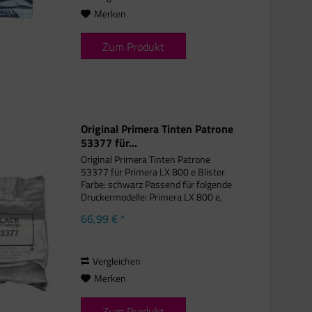
Merken
Zum Produkt
Original Primera Tinten Patrone
53377 für...
Original Primera Tinten Patrone
53377 für Primera LX 800 e Blister
Farbe: schwarz Passend für folgende
Druckermodelle: Primera LX 800 e,
Primera LX 800 Series, Primera LX
66,99 € *
810 e, Primera LX 810 Series Dieses
Produkt wird mittels einfacher...
Vergleichen
Merken
Zum Produkt