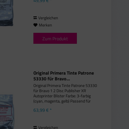
49,99 € *
2, Primera Bravo, Primera Bravo 1,
Primera Bravo 2 Disc Publisher,...
Vergleichen
Merken
Zum Produkt
Original Primera Tinte Patrone
53330 für Bravo...
Original Primera Tinte Patrone 53330
für Bravo 1 2 Disc Publisher XR
Autoprinter Blister Farbe: 3-farbig
(cyan, magenta, gelb) Passend für
folgende Druckermodelle: Primera
63,99 € *
Autoprinter 2, Primera Bravo, Primera
Bravo 1, Primera Bravo 2...
Vergleichen