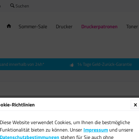
o
Suchen
Sommer-Sale
Drucker
Druckerpatronen
Toner
sand innerhalb von 24h*
14 Tage Geld-Zurück-Garantie
okie-Richtlinien
Diese Website verwendet Cookies, um Ihnen die bestmögliche
Funktionalität bieten zu können. Unser
Impressum
und unsere
Datenschutzbestimmungen
stehen für Sie auch ohne