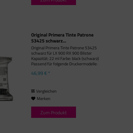
Original Primera Tinte Patrone
53425 schwarz...
Original Primera Tinte Patrone 53425
schwarz für LX 900 RX 900 Blister
Kapazität: 22 ml Farbe: black (schwarz)
Passend für folgende Druckermodelle:
Primera LX 900, Primera LX 900 e,
46,99 € *
Primera LX 900 Series, Primera RX
900 Hinweise! Dieses...
Vergleichen
Merken
Zum Produkt