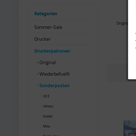
Kategorien
Original P
Sommer-Sale
5333
Drucker
4
Druckerpatronen
Original
Wiederbefuellt
Sonderposten
OCE
Infotec
Kodak
Mita