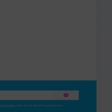
timmungen
habe ich zur Kenntnis genommen.