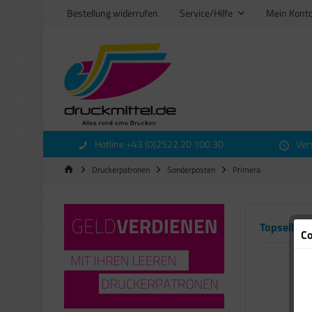
Bestellung widerrufen
Service/Hilfe
Mein Kont
Hotline +43 (0)2522 20 100 30
Ver
Druckerpatronen
Sonderposten
Primera
Topseller
Co