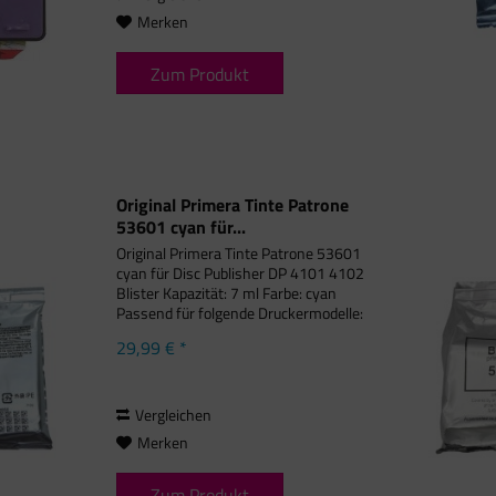
Merken
Zum Produkt
Original Primera Tinte Patrone
53601 cyan für...
Original Primera Tinte Patrone 53601
cyan für Disc Publisher DP 4101 4102
Blister Kapazität: 7 ml Farbe: cyan
Passend für folgende Druckermodelle:
Primera Bravo 4100 Disc Publisher,
29,99 € *
Primera Bravo 4100 Series, Primera
Bravo 4101 Disc...
Vergleichen
Merken
Zum Produkt