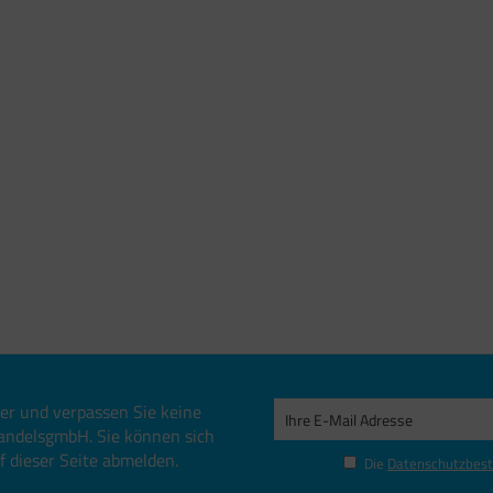
er und verpassen Sie keine
andelsgmbH. Sie können sich
uf dieser Seite abmelden.
Die
Datenschutzbes