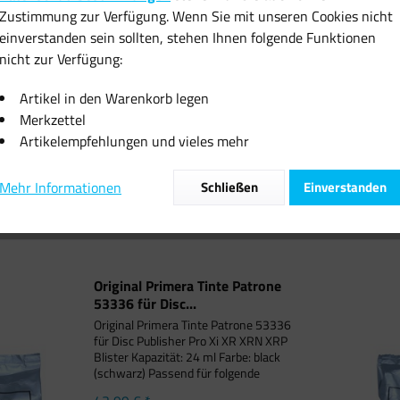
Zustimmung zur Verfügung. Wenn Sie mit unseren Cookies nicht
einverstanden sein sollten, stehen Ihnen folgende Funktionen
nicht zur Verfügung:
rimera Tinte Patrone
Original Primera Tinte Patrone
Original Pri
6 für Disc...
53331 für Bravo...
53335
Artikel in den Warenkorb legen
Merkzettel
3,99 € *
49,99 € *
54
Artikelempfehlungen und vieles mehr
Mehr Informationen
Schließen
Einverstanden
Original Primera Tinte Patrone
53336 für Disc...
Original Primera Tinte Patrone 53336
für Disc Publisher Pro Xi XR XRN XRP
Blister Kapazität: 24 ml Farbe: black
(schwarz) Passend für folgende
Druckermodelle: Primera Bravo Pro,