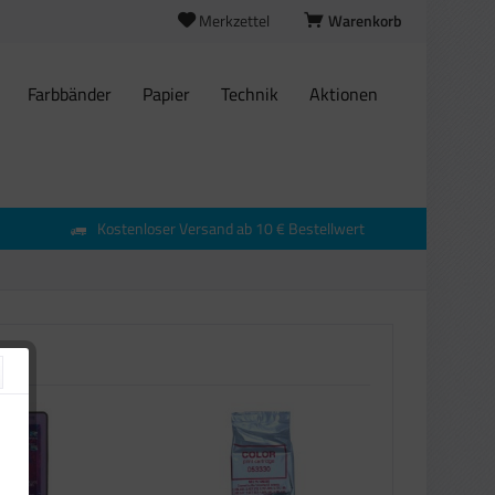
Merkzettel
Warenkorb
Farbbänder
Papier
Technik
Aktionen
Kostenloser Versand ab 10 € Bestellwert