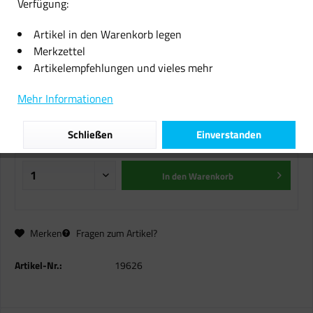
Verfügung:
Original Tintendruckköpfe HP 300
Artikel in den Warenkorb legen
schwarz für Deskjet 1600 2400
Merkzettel
2530 2545 2680 5600 Blister
Artikelempfehlungen und vieles mehr
17,99 € *
Mehr Informationen
inkl. MwSt.
zzgl. Versandkosten
Schließen
Einverstanden
Sofort versandfertig, Lieferzeit ca. 1-2 Werktage
In den
Warenkorb
Merken
Fragen zum Artikel?
Artikel-Nr.:
19626