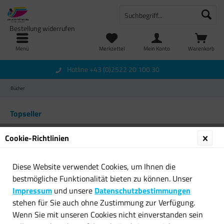
Bestellung widerrufen
Menü
Merkzettel
Mein Konto
Warenkorb
Hotline +43 (0)2522 20 100 30
Bücher
Topseller
Cookie-Richtlinien
Diese Website verwendet Cookies, um Ihnen die
bestmögliche Funktionalität bieten zu können. Unser
Impressum
und unsere
Datenschutzbestimmungen
stehen für Sie auch ohne Zustimmung zur Verfügung.
Escape-Room-Universum : die
101 Champagner, Sekte und
Wenn Sie mit unseren Cookies nicht einverstanden sein
ultimative...
Co. von Andreas...