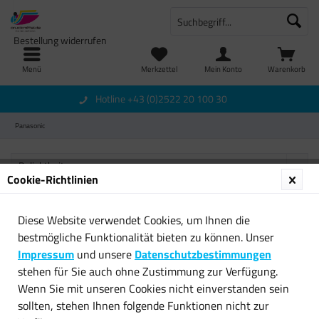
Bestellung widerrufen
Menü
Merkzettel
Mein Konto
Warenkorb
Hotline +43 (0)2522 20 100 30
Panasonic
Cookie-Richtlinien
Diese Website verwendet Cookies, um Ihnen die
Newsletter
bestmögliche Funktionalität bieten zu können. Unser
Impressum
und unsere
Datenschutzbestimmungen
Service Hotline
stehen für Sie auch ohne Zustimmung zur Verfügung.
Wenn Sie mit unseren Cookies nicht einverstanden sein
Shop Service
sollten, stehen Ihnen folgende Funktionen nicht zur