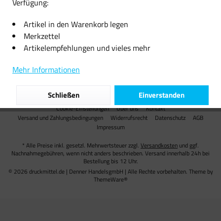
Verfügung:
Informationen
Artikel in den Warenkorb legen
Merkzettel
Versand
Artikelempfehlungen und vieles mehr
Unsere Zahlungsarten
Mehr Informationen
Partner
Schließen
Einverstanden
Cookie-Einstellungen
Über uns
Kontakt
Versand und Zahlungsbedingungen
Widerrufsrecht
Datenschutz
AGB
Impressum
* Alle Preise inkl. gesetzl. Mehrwertsteuer zzgl.
Versandkosten
und ggf.
Nachnahmegebühren, wenn nicht anders beschrieben. Versand innerhalb 24h bei
Bestellung bis 12 Uhr.
© 2026 druckmittel.de | Denner HandelsgmbH | Alle Rechte vorbehalten. Theme by
ThemeWare®