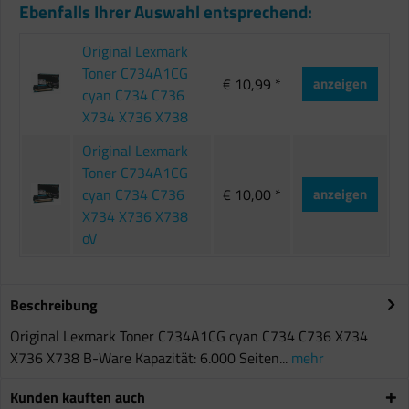
Ebenfalls Ihrer Auswahl entsprechend:
Original Lexmark
Toner C734A1CG
€ 10,99 *
anzeigen
cyan C734 C736
X734 X736 X738
Original Lexmark
Toner C734A1CG
cyan C734 C736
€ 10,00 *
anzeigen
X734 X736 X738
oV
Beschreibung
Original Lexmark Toner C734A1CG cyan C734 C736 X734
X736 X738 B-Ware Kapazität: 6.000 Seiten...
mehr
Kunden kauften auch