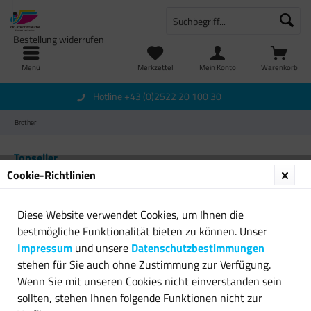
Bestellung widerrufen
Menü
Merkzettel
Mein Konto
Warenkorb
Hotline +43 (0)2522 20 100 30
Brother
Topseller
Cookie-Richtlinien
Diese Website verwendet Cookies, um Ihnen die
bestmögliche Funktionalität bieten zu können. Unser
Impressum
und unsere
Datenschutzbestimmungen
stehen für Sie auch ohne Zustimmung zur Verfügung.
Wenn Sie mit unseren Cookies nicht einverstanden sein
Original Brother Toner TN-
Original Brother Toner TN-
sollten, stehen Ihnen folgende Funktionen nicht zur
3280 für DCP 8070D...
2220 für DCP 7060D...