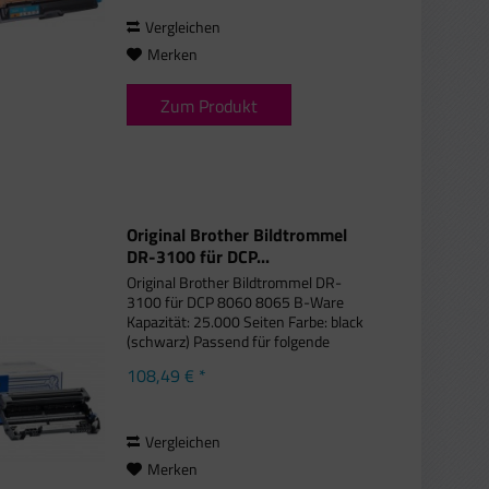
3150 CDN,...
Vergleichen
Merken
Zum Produkt
Original Brother Bildtrommel
DR-3100 für DCP...
Original Brother Bildtrommel DR-
3100 für DCP 8060 8065 B-Ware
Kapazität: 25.000 Seiten Farbe: black
(schwarz) Passend für folgende
Druckermodelle: Brother DCP-8060,
108,49 € *
Brother DCP-8060 DN, Brother DCP-
8065 DN, Brother HL-3145, Brother...
Vergleichen
Merken