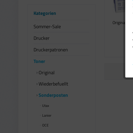
Kategorien
Original Br
Sommer-Sale
für
Drucker
5
Druckerpatronen
Toner
Original
Wiederbefuellt
Sonderposten
Utax
Lanier
OCE