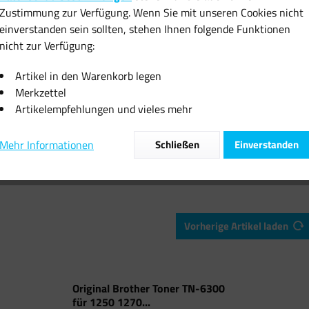
Zustimmung zur Verfügung. Wenn Sie mit unseren Cookies nicht
einverstanden sein sollten, stehen Ihnen folgende Funktionen
nicht zur Verfügung:
other Toner TN-2220
Original Brother Toner TN-1050
Original Bro
 DCP 7060D...
HL 1110 1112...
HL-5130
Artikel in den Warenkorb legen
Merkzettel
6,99 € *
38,99 € *
9
Artikelempfehlungen und vieles mehr
Mehr Informationen
Schließen
Einverstanden
Vorherige Artikel laden
Original Brother Toner TN-6300
für 1250 1270...