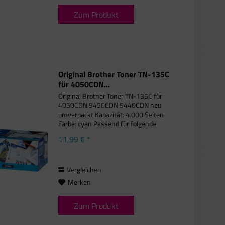
Zum Produkt
Original Brother Toner TN-135C
für 4050CDN...
Original Brother Toner TN-135C für
4050CDN 9450CDN 9440CDN neu
umverpackt Kapazität: 4.000 Seiten
Farbe: cyan Passend für folgende
Druckermodelle: Brother DCP-9040
11,99 € *
CN, Brother DCP-9042 CDN, Brother
DCP-9042 CN, Brother DCP-9045
CDN,...
Vergleichen
Merken
Zum Produkt