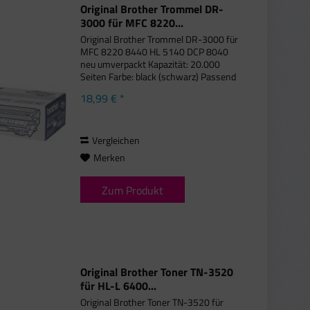
Original Brother Trommel DR-
3000 für MFC 8220...
Original Brother Trommel DR-3000 für
MFC 8220 8440 HL 5140 DCP 8040
neu umverpackt Kapazität: 20.000
Seiten Farbe: black (schwarz) Passend
für folgende Druckermodelle: Brother
18,99 € *
MFC-8220, Brother MFC-8440,
Brother MFC-8440LT,...
Vergleichen
Merken
Zum Produkt
Original Brother Toner TN-3520
für HL-L 6400...
Original Brother Toner TN-3520 für