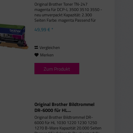
Original Brother Toner TN-247
magenta für DCP-L 3500 3510 3550 -
neu umverpackt Kapazität: 2.300
Seiten Farbe: magenta Passend für
folgende Druckermodelle: Brother
49,99 € *
DCP-L 3500 Series, Brother DCP-L
3510 CDW, Brother DCP-L 3550
CDW,...
Vergleichen
Merken
Zum Produkt
Original Brother Bildtrommel
DR-6000 für HL...
Original Brother Bildtrommel DR-
6000 für HL 1030 1220 1230 1250
1270 B-Ware Kapazität 20.000 Seiten