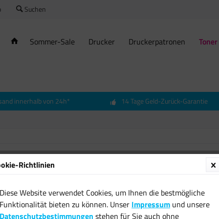
o
Suchen
Sommer-Sale
Drucker
Druckerpatronen
Toner
sand innerhalb von 24h*
14 Tage Geld-Zurück-Garantie
okie-Richtlinien
Diese Website verwendet Cookies, um Ihnen die bestmögliche
Funktionalität bieten zu können. Unser
Impressum
und unsere
Datenschutzbestimmungen
stehen für Sie auch ohne