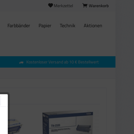
Merkzettel
Warenkorb
Farbbänder
Papier
Technik
Aktionen
Kostenloser Versand ab 10 € Bestellwert