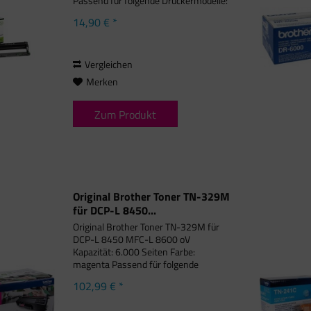
Passend für folgende Druckermodelle:
Brother DCP-L 3500 Series, Brother
14,90 € *
DCP-L 3510 CDW, Brother DCP-L
3517 CDW, Brother DCP-L 3550 CDW,
Brother...
Vergleichen
Merken
Zum Produkt
Original Brother Toner TN-329M
für DCP-L 8450...
Original Brother Toner TN-329M für
DCP-L 8450 MFC-L 8600 oV
Kapazität: 6.000 Seiten Farbe:
magenta Passend für folgende
Druckermodelle: Brother DCP-L 8450
102,99 € *
CDW, Brother HL-L 8350 CDW,
Brother HL-L 8350 CDWT, Brother HL-