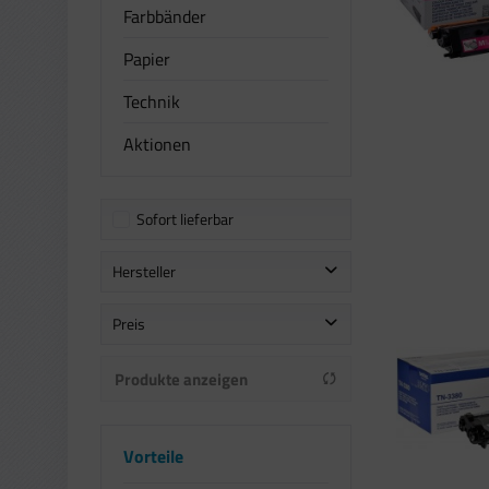
Farbbänder
Papier
Technik
Aktionen
Sofort lieferbar
Hersteller
Brother
Preis
callmenew
Produkte anzeigen
von
bis
7,99 €
130,99 €
Vorteile