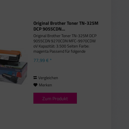
Original Brother Toner TN-325M
DCP 9055CDN...
Original Brother Toner TN-325M DCP
9055CDN 9270CDN MFC-9970CDW
oV Kapazität: 3.500 Seiten Farbe:
magenta Passend für folgende
Druckermodelle: Brother DCP-9055
77,99 € *
CDN, Brother DCP-9270 CDN, Brother
HL-4100 Series, Brother HL-4140 CN,
Brother...
Vergleichen
Merken
Zum Produkt