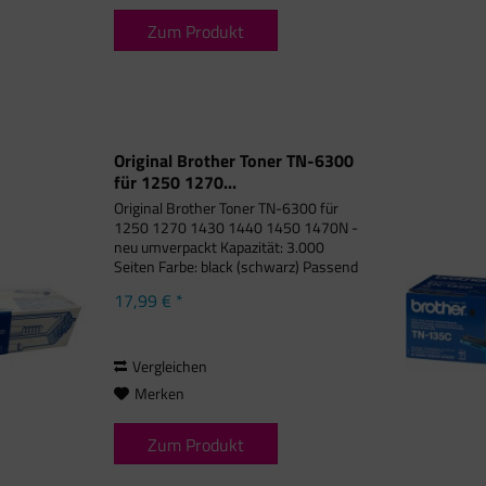
Zum Produkt
Original Brother Toner TN-6300
für 1250 1270...
Original Brother Toner TN-6300 für
1250 1270 1430 1440 1450 1470N -
neu umverpackt Kapazität: 3.000
Seiten Farbe: black (schwarz) Passend
für folgende Druckermodelle: Brother
17,99 € *
DCP-1200, Brother DCP-1400,
Brother Fax 4750, Brother Fax...
Vergleichen
Merken
Zum Produkt