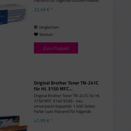
Passend für folgende Druckermodelle:
Brother DCP-1200, Brother DCP-
22,49 € *
1400, Brother Fax 4750, Brother Fax
5750, Brother Fax 8300 Series,...
Vergleichen
Merken
Zum Produkt
Original Brother Toner TN-241C
für HL 3150 MFC...
Original Brother Toner TN-241C für HL
3150 MFC 9140 9330 - neu
umverpackt Kapazität: 1.400 Seiten
Farbe: cyan Passend für folgende
Druckermodelle: Brother DCP-9015
47,99 € *
CDW, Brother DCP-9020 CDW,
Brother HL-3140 CW, Brother HL-