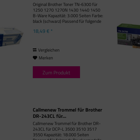
Original Brother Toner TN-6300 für
1250 1270 1270N 1430 1440 1450
B-Ware Kapazität: 3.000 Seiten Farbe:
black (schwarz) Passend für folgende
Druckermodelle: Brother DCP-1200,
18,49 € *
Brother DCP-1400, Brother Fax 4750,
Brother Fax 5750, Brother...
Vergleichen
Merken
Zum Produkt
Callmenew Trommel für Brother
DR-243CL für...
Callmenew Trommel für Brother DR-
243CL für DCP-L 3500 3510 3517
3550 Kapazität: 18.000 Seiten