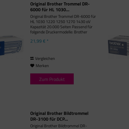
Original Brother Trommel DR-
6000 für HL 1030...
Original Brother Trommel DR-6000 für
HL 1030 1220 1250 1270 1430 oV
Kapazität 20.000 Seiten Passend für
folgende Druckermodelle: Brother
DCP-1200, Brother DCP-1400,
21,99 € *
Brother Fax 4750, Brother Fax 5750,
Brother Fax 8300 Series,...
Vergleichen
Merken
Zum Produkt
Original Brother Bildtrommel
DR-3100 für DCP...
Original Brother Bildtrommel DR-