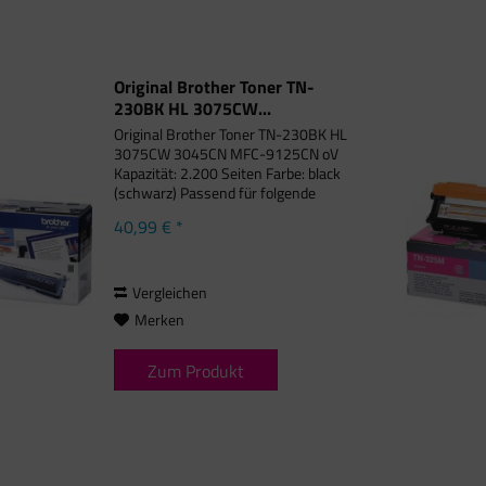
Original Brother Toner TN-
230BK HL 3075CW...
Original Brother Toner TN-230BK HL
3075CW 3045CN MFC-9125CN oV
Kapazität: 2.200 Seiten Farbe: black
(schwarz) Passend für folgende
Druckermodelle: Brother DCP-9010
40,99 € *
CN, Brother HL-3000 Series, Brother
HL-3040 CN, Brother HL-3045 CN,...
Vergleichen
Merken
Zum Produkt