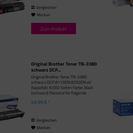
L 8350 Series,...
Vergleichen
Merken
Zum Produkt
Original Brother Toner TN-3380
schwarz DCP...
Original Brother Toner TN-3380
schwarz DCP 8110DN 8250DN oV
Kapazität: 8.000 Seiten Farbe: black
(schwarz) Passend für folgende
Druckermodelle: Brother DCP-8100
49,99 € *
Series, Brother DCP-8110 DN, Brother
DCP-8155 DN, Brother DCP-8250
DN,...
Vergleichen
Merken