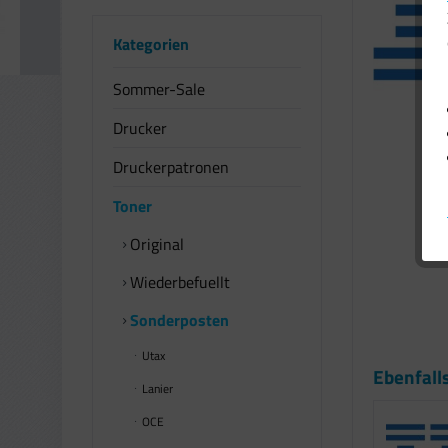
Kategorien
Sommer-Sale
Drucker
Druckerpatronen
Toner
Original
Wiederbefuellt
Sonderposten
Utax
Ebenfall
Lanier
OCE