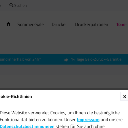
o
Suchen
Sommer-Sale
Drucker
Druckerpatronen
Toner
sand innerhalb von 24h*
14 Tage Geld-Zurück-Garantie
okie-Richtlinien
Origin
für Inf
Diese Website verwendet Cookies, um Ihnen die bestmögliche
199,49
Funktionalität bieten zu können. Unser
Impressum
und unsere
Datenschutzbestimmungen
stehen für Sie auch ohne
inkl. MwSt.
zzgl