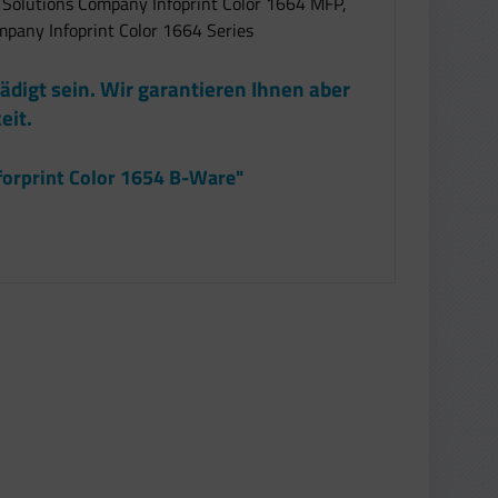
t Solutions Company Infoprint Color 1664 MFP,
mpany Infoprint Color 1664 Series
ädigt sein. Wir garantieren Ihnen aber
eit.
forprint Color 1654 B-Ware"