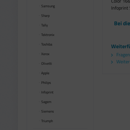
Color 166
Samsung
Infoprint
Sharp
Bei di
Tally
Tektronix
Toshiba
Weiterf
Xerox
Fragen
Weiter
Olivetti
Apple
Philips
Infoprint
Sagem
Siemens
Triumph