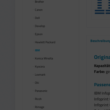
Brother
Canon
Dell
Develop
Epson
Beschreibun
Hewlett Packard
IBM
Origin
Konica Minolta
Kapazität
Kyocera
Farbe:
gel
Lexmark
Oki
Passend
Panasonic
IBM Infop
Infoprint
Ricoh
Infoprint
Rimage