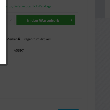
andfertig, Lieferzeit ca. 1-2 Werktage
In den
Warenkorb
n
Merken
Fragen zum Artikel?
40397