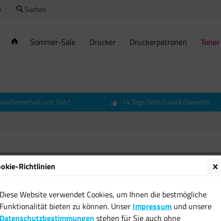
o
Suchen
Sommer-Sale
Drucker
Druckerpatronen
Toner
sand innerhalb von 24h*
14 Tage Geld-Zurück-Garantie
okie-Richtlinien
Origin
für Inf
Diese Website verwendet Cookies, um Ihnen die bestmögliche
507,49
Funktionalität bieten zu können. Unser
Impressum
und unsere
Datenschutzbestimmungen
stehen für Sie auch ohne
inkl. MwSt.
zzgl