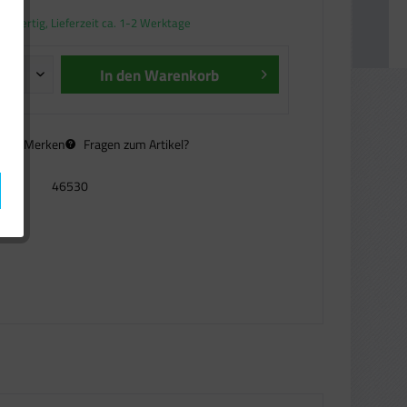
andfertig, Lieferzeit ca. 1-2 Werktage
In den
Warenkorb
n
Merken
Fragen zum Artikel?
46530