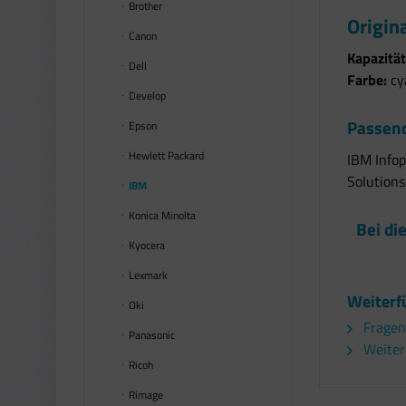
Brother
Origin
Canon
Kapazität
Dell
Farbe:
cy
Develop
Passend
Epson
Hewlett Packard
IBM Infop
Solutions
IBM
Konica Minolta
Bei di
Kyocera
Lexmark
Weiterf
Oki
Fragen
Panasonic
Weiter
Ricoh
Rimage