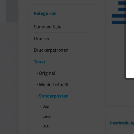
Kategorien
Sommer-Sale
Drucker
Druckerpatronen
Toner
Original
Wiederbefuellt
Sonderposten
Utax
Lanier
Beschreibun
OCE