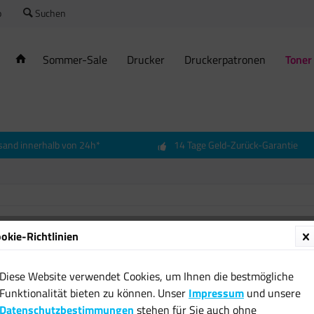
o
Suchen
Sommer-Sale
Drucker
Druckerpatronen
Toner
sand innerhalb von 24h*
14 Tage Geld-Zurück-Garantie
okie-Richtlinien
Origina
108R00
Diese Website verwendet Cookies, um Ihnen die bestmögliche
8550
Funktionalität bieten zu können. Unser
Impressum
und unsere
16,99 
Datenschutzbestimmungen
stehen für Sie auch ohne