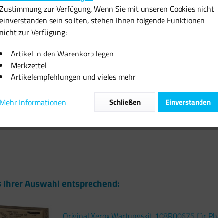
Zustimmung zur Verfügung. Wenn Sie mit unseren Cookies nicht
inkl. MwSt.
zzgl
einverstanden sein sollten, stehen Ihnen folgende Funktionen
Sofort vers
nicht zur Verfügung:
Artikel in den Warenkorb legen
Merkzettel
Artikelempfehlungen und vieles mehr
Vergleiche
Mehr Informationen
Schließen
Einverstanden
Artikel-Nr.:
s Ihrer Auswahl entsprechend:
Original Xerox Wartungskit 108R00675 für P