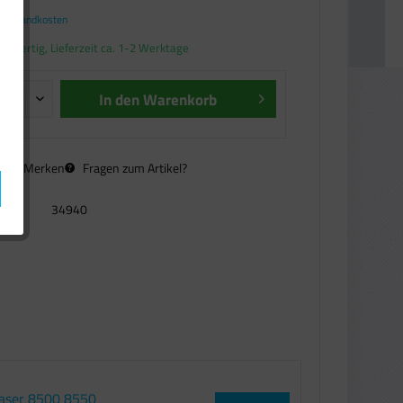
. Versandkosten
andfertig, Lieferzeit ca. 1-2 Werktage
In den
Warenkorb
n
Merken
Fragen zum Artikel?
34940
haser 8500 8550