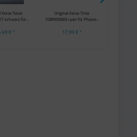
l Xerox Toner
Original Xerox Tinte
Original
 schwarz für...
108R00669 cyan für Phaser...
108R00725 ge
,49 € *
17,99 € *
18,