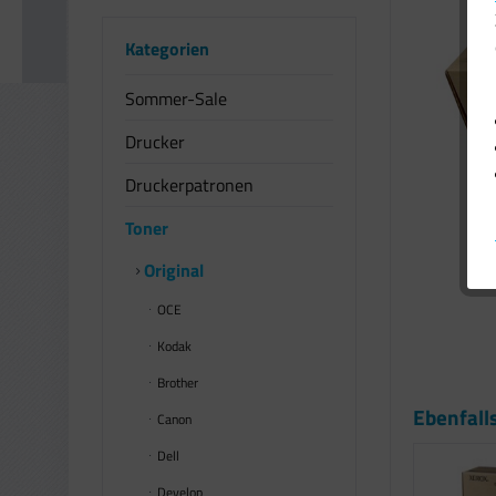
Kategorien
Sommer-Sale
Drucker
Druckerpatronen
Toner
Original
OCE
Kodak
Brother
Ebenfall
Canon
Dell
Develop