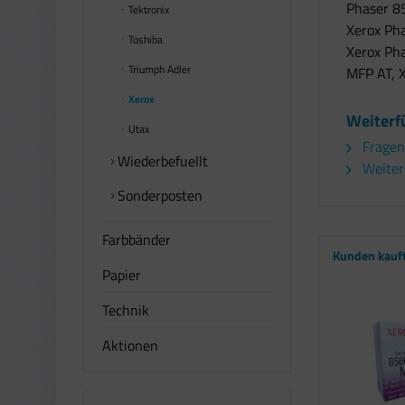
Phaser 8
Tektronix
Xerox Ph
Toshiba
Xerox Ph
Triumph Adler
MFP AT, 
Xerox
Weiterf
Utax
Fragen
Wiederbefuellt
Weitere
Sonderposten
Farbbänder
Kunden kauf
Papier
Technik
Aktionen