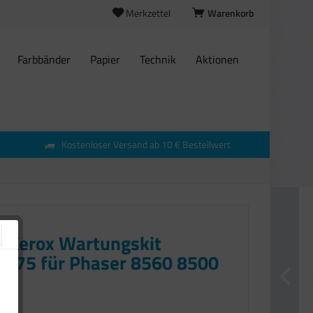
Merkzettel
Warenkorb
Farbbänder
Papier
Technik
Aktionen
Kostenloser Versand ab 10 € Bestellwert
l Xerox Wartungskit
675 für Phaser 8560 8500
€ *