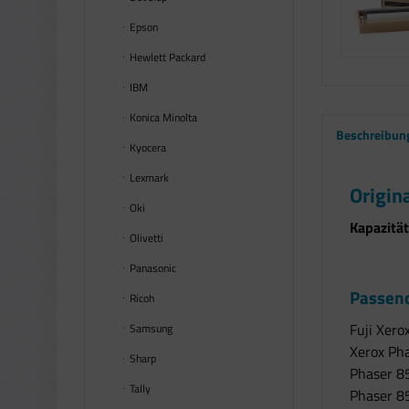
Epson
Hewlett Packard
IBM
Konica Minolta
Beschreibun
Kyocera
Lexmark
Origin
Oki
Kapazität
Olivetti
Panasonic
Passend
Ricoh
Fuji Xero
Samsung
Xerox Pha
Sharp
Phaser 8
Tally
Phaser 8