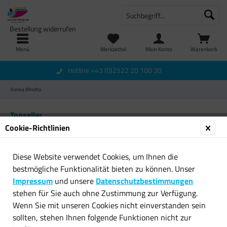
Bestellung widerrufen
Menü
Merkzettel
Mein Konto
Warenkorb
Hotline +43 (0)2522 20 100 30
Konica Minolta
Topseller
Cookie-Richtlinien
Diese Website verwendet Cookies, um Ihnen die
bestmögliche Funktionalität bieten zu können. Unser
Impressum
und unsere
Datenschutzbestimmungen
stehen für Sie auch ohne Zustimmung zur Verfügung.
Wenn Sie mit unseren Cookies nicht einverstanden sein
Original Konica Minolta Toner
Toner Kompatibel mit Konica
sollten, stehen Ihnen folgende Funktionen nicht zur
1710399-002 für...
Minolta TN-318C...