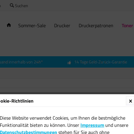
o
Suchen
Sommer-Sale
Drucker
Druckerpatronen
Toner
sand innerhalb von 24h*
14 Tage Geld-Zurück-Garantie
okie-Richtlinien
2x Orig
161656
Diese Website verwendet Cookies, um Ihnen die bestmögliche
16,95 
Funktionalität bieten zu können. Unser
Impressum
und unsere
Datenschutzbestimmungen
stehen für Sie auch ohne
inkl. MwSt.
zzgl