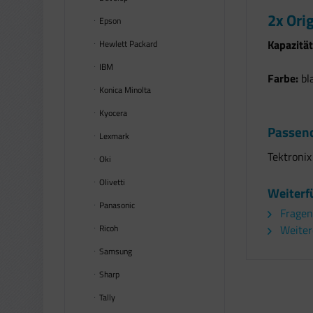
2x Ori
Epson
Kapazität
Hewlett Packard
IBM
Farbe:
bl
Konica Minolta
Kyocera
Passend
Lexmark
Tektroni
Oki
Olivetti
Weiterfü
Panasonic
Fragen
Ricoh
Weitere
Samsung
Sharp
Tally