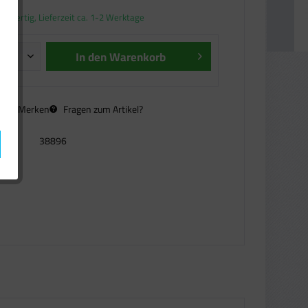
andfertig, Lieferzeit ca. 1-2 Werktage
In den
Warenkorb
n
Merken
Fragen zum Artikel?
38896