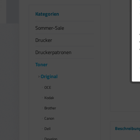
Kategorien
Sommer-Sale
Drucker
Druckerpatronen
Toner
Original
OCE
Kodak
Brother
Canon
Beschreibun
Dell
Develop