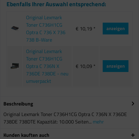
Ebenfalls Ihrer Auswahl entsprechend:
Original Lexmark
Toner C736H1CG
€ 10,19 *
anzeigen
Optra C 736 X 736
738 B-Ware
Original Lexmark
Toner C736H1CG
Optra C 736N X
€ 10,09 *
anzeigen
736DE 738DE - neu
umverpackt
Beschreibung
Original Lexmark Toner C736H1CG Optra C 736N X 736DE
738DE 738DTE Kapazität: 10.000 Seiten...
mehr
Kunden kauften auch