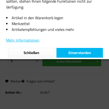
sollten, stehen Ihnen folgende Funktionen nicht zur
Verfügung:
Original Lexmark Toner C736H1CG
Optra C 736N X 736DE 738DE
Artikel in den Warenkorb legen
738DTE
Merkzettel
Artikelempfehlungen und vieles mehr
10,49 € *
Mehr Informationen
inkl. MwSt.
zzgl. Versandkosten
Sofort versandfertig, Lieferzeit ca. 1-2 Werktage
Schließen
Einverstanden
In den
Warenkorb
Merken
Fragen zum Artikel?
Artikel-Nr.:
34307