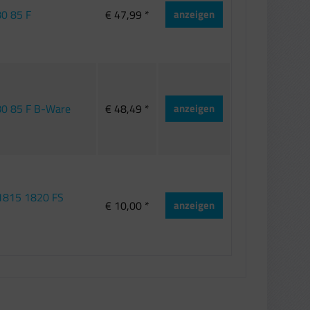
80 85 F
€ 47,99 *
anzeigen
 80 85 F B-Ware
€ 48,49 *
anzeigen
 1815 1820 FS
€ 10,00 *
anzeigen