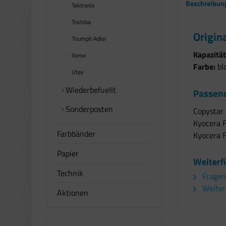
Beschreibun
Tektronix
Toshiba
Origin
Triumph Adler
Kapazität
Xerox
Farbe:
bl
Utax
Wiederbefuellt
Passend
Sonderposten
Copystar
Kyocera 
Farbbänder
Kyocera 
Papier
Weiterf
Technik
Fragen
Weitere
Aktionen