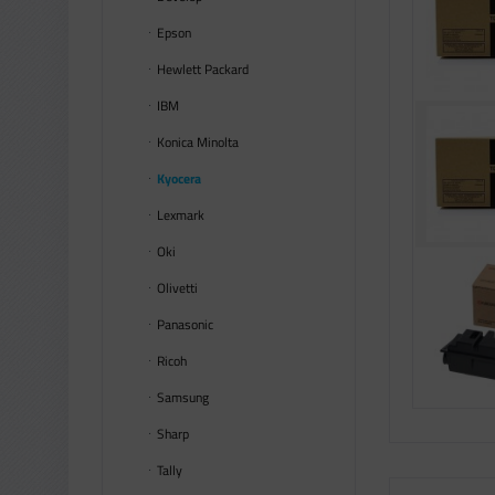
Epson
Hewlett Packard
IBM
Konica Minolta
Kyocera
Lexmark
Oki
Olivetti
Panasonic
Ricoh
Samsung
Sharp
Tally