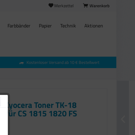
Merkzettel
Warenkorb
Farbbänder
Papier
Technik
Aktionen
Kostenloser Versand ab 10 € Bestellwert
l Kyocera Toner TK-18
z für CS 1815 1820 FS
€ *