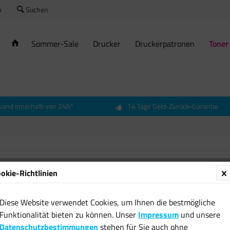
o
Suchen
Sommer-Sale
Drucker
Druckerpatronen
Toner
sand innerhalb von 24h*
14 Tage Geld-Zurück-Garantie
okie-Richtlinien
Origina
schwar
Diese Website verwendet Cookies, um Ihnen die bestmögliche
1020
Funktionalität bieten zu können. Unser
Impressum
und unsere
10,00 
Datenschutzbestimmungen
stehen für Sie auch ohne