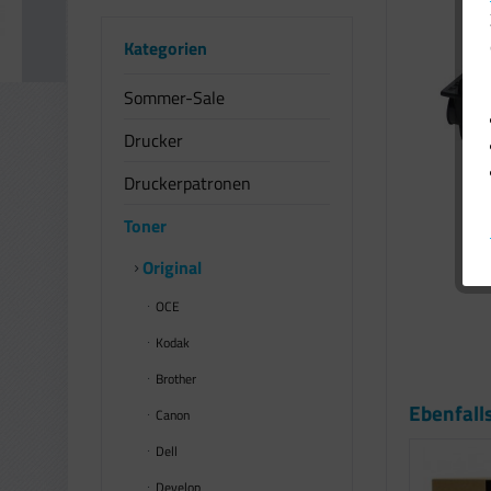
Kategorien
Sommer-Sale
Drucker
Druckerpatronen
Toner
Original
OCE
Kodak
Brother
Ebenfall
Canon
Dell
Develop