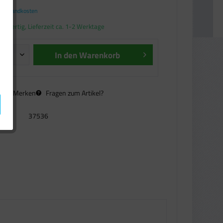
. Versandkosten
andfertig, Lieferzeit ca. 1-2 Werktage
In den
Warenkorb
n
Merken
Fragen zum Artikel?
37536