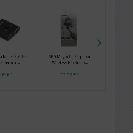
halter Splitter
SBS Magnetic Earphone
NINETEC 3.1
r Techole...
Wireless Bluetooth...
Ladeger
,99 € *
13,95 € *
9,9