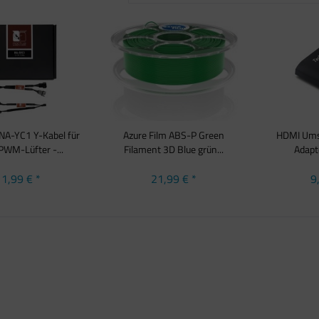
NA-YC1 Y-Kabel für
Azure Film ABS-P Green
HDMI Umsc
PWM-Lüfter -...
Filament 3D Blue grün...
Adapte
1,99 € *
21,99 € *
9