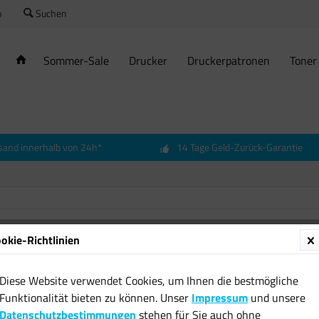
o
Suchen
Sommer-Sale
Drucker
Druckerpatronen
Toner
sand innerhalb von 24h*
14 Tage Geld-Zurück-Garantie
okie-Richtlinien
LED Rin
mit Ha
Diese Website verwendet Cookies, um Ihnen die bestmögliche
Youtub
Funktionalität bieten zu können. Unser
Impressum
und unsere
18,99 
Datenschutzbestimmungen
stehen für Sie auch ohne