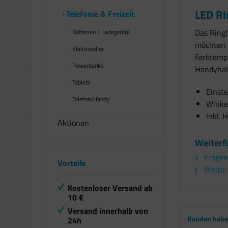
LED Ri
Telefonie & Freizeit
Das Ringl
Batterien / Ladegeräte
möchten, 
Elektroroller
Farbtempe
Powerbanks
Handyhal
Tablets
Einst
Telefon/Handy
Winkel
Inkl.
Aktionen
Weiterf
Fragen
Vorteile
Weitere
Kostenloser Versand ab
10 €
Versand innerhalb von
Kunden haben
24h