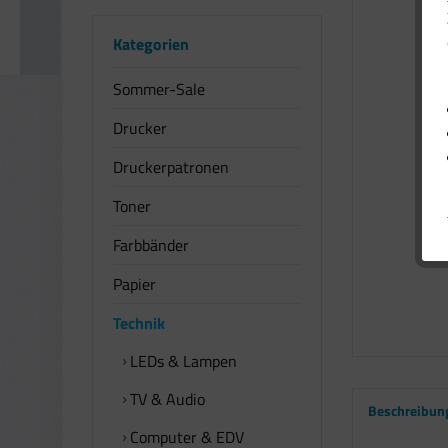
Kategorien
Sommer-Sale
Drucker
Druckerpatronen
Toner
Farbbänder
Papier
Technik
LEDs & Lampen
TV & Audio
Beschreibun
Computer & EDV