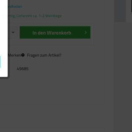
. Versandkosten
andfertig, Lieferzeit ca. 1-2 Werktage
In den
Warenkorb
n
Merken
Fragen zum Artikel?
49685