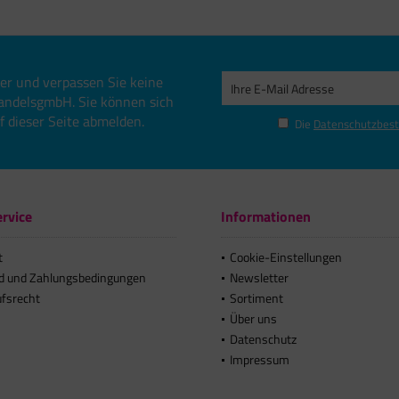
er und verpassen Sie keine
andelsgmbH. Sie können sich
uf dieser Seite abmelden.
Die
Datenschutzbes
rvice
Informationen
t
Cookie-Einstellungen
d und Zahlungsbedingungen
Newsletter
ufsrecht
Sortiment
Über uns
Datenschutz
Impressum