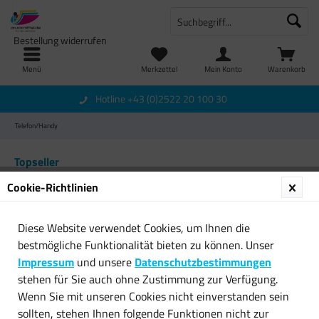
Bestellung widerrufen
Menü
Merkzettel
Mein Konto
Warenkorb
Hotline +43 (0)2522 20 100 30
Telefon/Handy
Topseller
Cookie-Richtlinien
Diese Website verwendet Cookies, um Ihnen die
bestmögliche Funktionalität bieten zu können. Unser
Impressum
und unsere
Datenschutzbestimmungen
stehen für Sie auch ohne Zustimmung zur Verfügung.
Wenn Sie mit unseren Cookies nicht einverstanden sein
Samsung USB Daten- und
RAMPOW USB-C Ladekabel
sollten, stehen Ihnen folgende Funktionen nicht zur
Ladekabel schwarz für...
0,2 M QC 3.0 Nylonkabel...