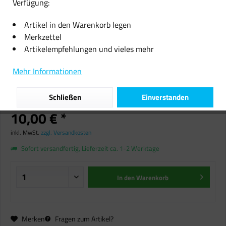
Verfügung:
Artikel in den Warenkorb legen
Merkzettel
Artikelempfehlungen und vieles mehr
ROVLAK Lichterkette Garten Party
Mehr Informationen
16 Glühbirnen 8m Deko Outdoor
warm-weiß
Schließen
Einverstanden
10,00 € *
inkl. MwSt.
zzgl. Versandkosten
Sofort versandfertig, Lieferzeit ca. 1-2 Werktage
In den
Warenkorb
Merken
Fragen zum Artikel?