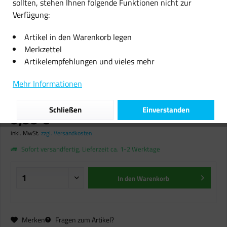
sollten, stehen Ihnen folgende Funktionen nicht zur
Verfügung:
Artikel in den Warenkorb legen
Merkzettel
Artikelempfehlungen und vieles mehr
Callmenew Toner für Samsung
CLT-Y4072S gelb CLP 320 325 CLX
Mehr Informationen
3180 3185
Schließen
Einverstanden
9,99 € *
inkl. MwSt.
zzgl. Versandkosten
Sofort versandfertig, Lieferzeit ca. 1-2 Werktage
In den
Warenkorb
Merken
Fragen zum Artikel?