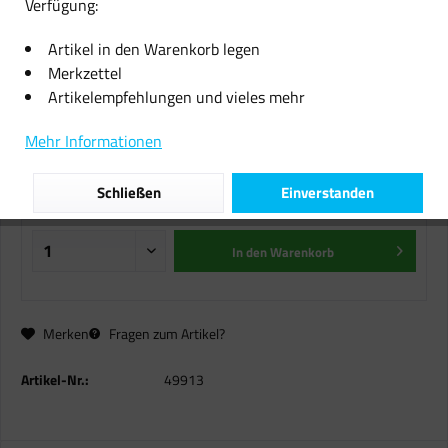
Verfügung:
Sonnenuntergang Projektionslicht
Artikel in den Warenkorb legen
Dekoration Schlafzimmer
Merkzettel
Atmosphäre Hintergrund Sonne
Artikelempfehlungen und vieles mehr
12,99 € *
Mehr Informationen
inkl. MwSt.
zzgl. Versandkosten
Schließen
Einverstanden
Sofort versandfertig, Lieferzeit ca. 1-2 Werktage
In den
Warenkorb
Merken
Fragen zum Artikel?
Artikel-Nr.:
49913