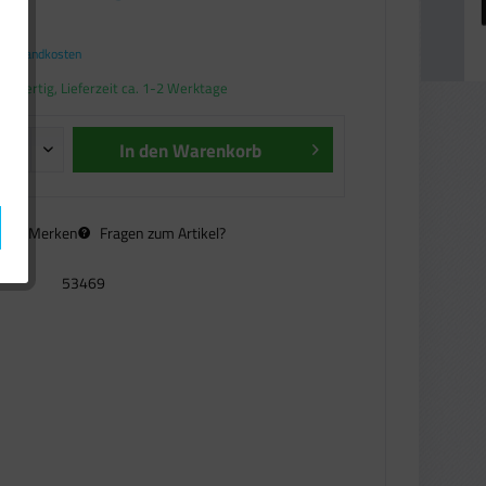
€ *
. Versandkosten
andfertig, Lieferzeit ca. 1-2 Werktage
In den
Warenkorb
n
Merken
Fragen zum Artikel?
53469