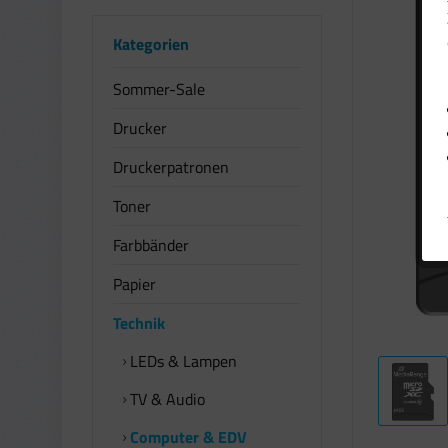
Kategorien
Sommer-Sale
Drucker
Druckerpatronen
Toner
Farbbänder
Papier
Technik
LEDs & Lampen
TV & Audio
Computer & EDV