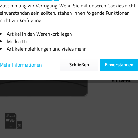
10,99 
Zustimmung zur Verfügung. Wenn Sie mit unseren Cookies nicht
einverstanden sein sollten, stehen Ihnen folgende Funktionen
inkl. MwSt.
zzgl
nicht zur Verfügung:
Sofort vers
Artikel in den Warenkorb legen
Merkzettel
Artikelempfehlungen und vieles mehr
Mehr Informationen
Schließen
Einverstanden
Vergleiche
Artikel-Nr.: