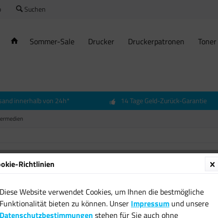
o
Suchen
Sommer-Sale
Drucker
Druckerpatronen
Toner
sand innerhalb von 24h*
14 Tage Geld-Zurück-Garantie
hermedien
okie-Richtlinien
MediaR
Speich
Diese Website verwendet Cookies, um Ihnen die bestmögliche
SD-Kar
Funktionalität bieten zu können. Unser
Impressum
und unsere
Lesege
Datenschutzbestimmungen
stehen für Sie auch ohne