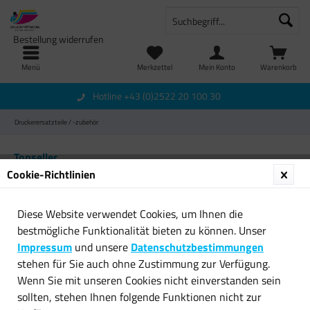
Bestellung widerrufen
Menü
Merkzettel
Mein Konto
Warenkorb
Hotline +43 (0)2522 20 100 30
Druckerersatzteile / -zubehör
Topseller
Cookie-Richtlinien
Diese Website verwendet Cookies, um Ihnen die
bestmögliche Funktionalität bieten zu können. Unser
Impressum
und unsere
Datenschutzbestimmungen
stehen für Sie auch ohne Zustimmung zur Verfügung.
Wenn Sie mit unseren Cookies nicht einverstanden sein
3D Sytems VisiJet FTX Wachs
ABS Filament schwarz 1.75
sollten, stehen Ihnen folgende Funktionen nicht zur
(silver) 10er Pack...
mm 3D Druckmaterial...