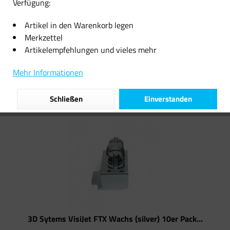
Verfügung:
239,99 € *
24,99 € *
Artikel in den Warenkorb legen
Merkzettel
Artikelempfehlungen und vieles mehr
Filtern
Mehr Informationen
Schließen
Einverstanden
3D Sytems VisiJet FTX Wachs (silver) 10er Pack...