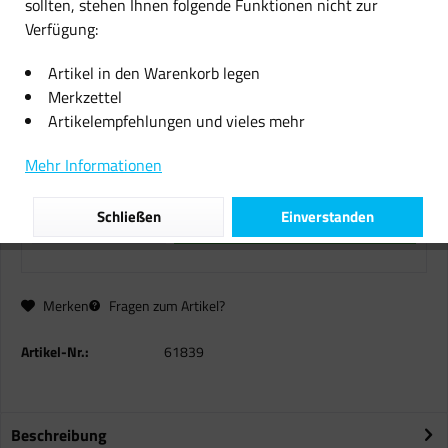
sollten, stehen Ihnen folgende Funktionen nicht zur
Verfügung:
BlueSwan Inkjet Fotopapier 100
Blatt 10x15 160 g/m2
Artikel in den Warenkorb legen
Merkzettel
8,99 € *
Artikelempfehlungen und vieles mehr
inkl. MwSt.
zzgl. Versandkosten
Mehr Informationen
Sofort versandfertig, Lieferzeit ca. 1-2 Werktage
Schließen
Einverstanden
In den
Warenkorb
Merken
Fragen zum Artikel?
Artikel-Nr.:
61839
Beschreibung