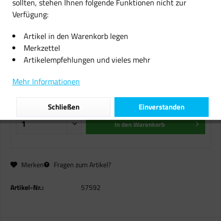
sollten, stehen Ihnen folgende Funktionen nicht zur
Verfügung:
Canon Fotopapier GP-501
(775B081) glänzend 10 x 15 cm 50
Artikel in den Warenkorb legen
Blatt 200 g/m²
Merkzettel
Artikelempfehlungen und vieles mehr
10,99 € *
Mehr Informationen
inkl. MwSt.
zzgl. Versandkosten
Sofort versandfertig, Lieferzeit ca. 1-2 Werktage
Schließen
Einverstanden
In den
Warenkorb
Merken
Fragen zum Artikel?
Artikel-Nr.:
57592