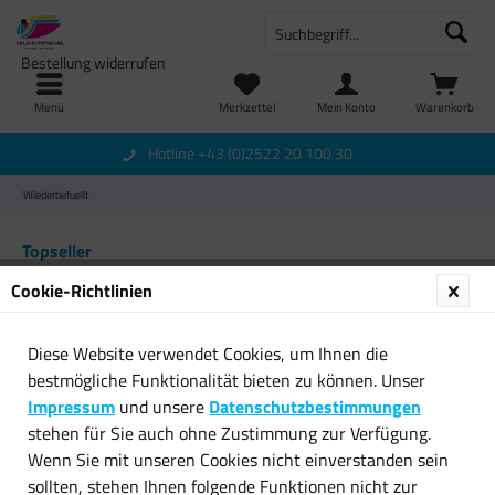
Bestellung widerrufen
Menü
Merkzettel
Mein Konto
Warenkorb
Hotline +43 (0)2522 20 100 30
Wiederbefuellt
Topseller
Cookie-Richtlinien
Diese Website verwendet Cookies, um Ihnen die
bestmögliche Funktionalität bieten zu können. Unser
Impressum
und unsere
Datenschutzbestimmungen
stehen für Sie auch ohne Zustimmung zur Verfügung.
Wenn Sie mit unseren Cookies nicht einverstanden sein
2x callmenew Premium TINTEN
callmenew Premium TINTE
sollten, stehen Ihnen folgende Funktionen nicht zur
PATRONE für HP...
PATRONE für HP 302XL...