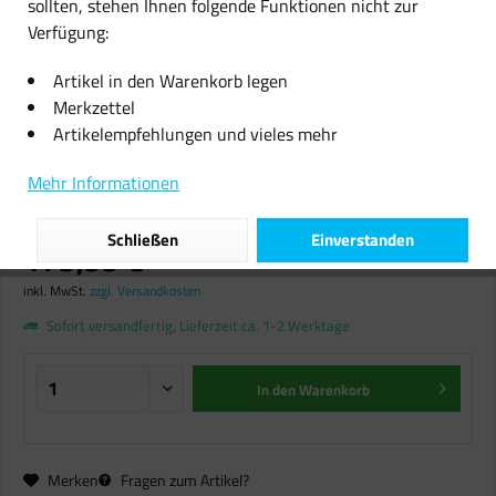
sollten, stehen Ihnen folgende Funktionen nicht zur
Verfügung:
Artikel in den Warenkorb legen
Merkzettel
Artikelempfehlungen und vieles mehr
HP Officejet 8015 All-in-One
Drucker Scanner Kopierer Faxen
Mehr Informationen
refurbed
Schließen
Einverstanden
179,99 € *
inkl. MwSt.
zzgl. Versandkosten
Sofort versandfertig, Lieferzeit ca. 1-2 Werktage
In den
Warenkorb
Merken
Fragen zum Artikel?