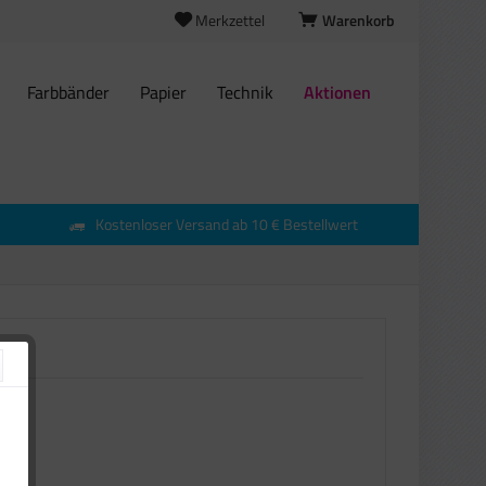
Merkzettel
Warenkorb
Farbbänder
Papier
Technik
Aktionen
Kostenloser Versand ab 10 € Bestellwert