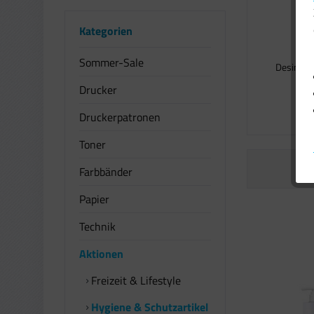
Kategorien
40
Sommer-Sale
Desinfek
Drucker
1
Druckerpatronen
Toner
Farbbänder
Papier
Technik
Aktionen
Freizeit & Lifestyle
Hygiene & Schutzartikel