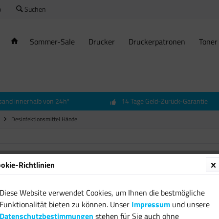
o
Suchen
Sommer-Sale
Drucker
Druckerpatronen
Toner
sand innerhalb von 24h*
14 Tage Geld-Zurück-Garantie
Desinfektionsmittel Hände
okie-Richtlinien
Diese Website verwendet Cookies, um Ihnen die bestmögliche
Funktionalität bieten zu können. Unser
Impressum
und unsere
Datenschutzbestimmungen
stehen für Sie auch ohne