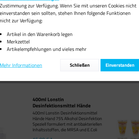
Zustimmung zur Verfügung. Wenn Sie mit unseren Cookies nicht
einverstanden sein sollten, stehen Ihnen folgende Funktionen
nicht zur Verfügung:
0ml Lonstin
12x Handgel 50 ml Tube Pullach
tionsmittel Hände
Hof zu 99 %...
Artikel in den Warenkorb legen
Hand...
Merkzettel
5,99 € *
12,99 € *
Artikelempfehlungen und vieles mehr
Mehr Informationen
Schließen
Einverstanden
400ml Lonstin
Desinfektionsmittel Hände
Hand...
400ml Lonstin Desinfektionsmittel
Hände Hand 75% Alkohol Desinfektion
Speziell formuliert mit antibakteriellen
Inhaltsstoffen, die MRSA und E.Coli
wirksam eliminieren und Ihre Hände