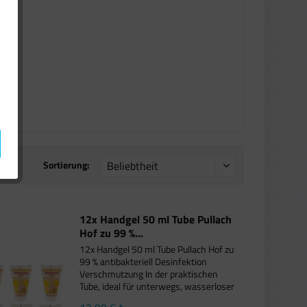
Sortierung:
12x Handgel 50 ml Tube Pullach
Hof zu 99 %...
12x Handgel 50 ml Tube Pullach Hof zu
99 % antibakteriell Desinfektion
Verschmutzung In der praktischen
Tube, ideal für unterwegs, wasserloser
Handreiniger, einige Tropfen auf die