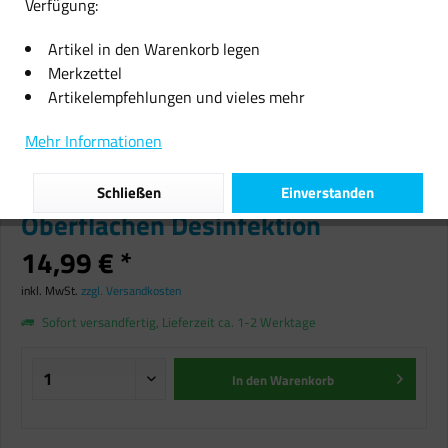
Verfügung:
Artikel in den Warenkorb legen
Merkzettel
Artikelempfehlungen und vieles mehr
Multifunktionales
Mehr Informationen
Desinfektionsgerät für
Gegenstände UV Sanitizer
Schließen
Einverstanden
Oberflächen Desinfektion
14,99 € *
inkl. MwSt.
zzgl. Versandkosten
Sofort versandfertig, Lieferzeit ca. 1-2 Werktage
In den
Warenkorb