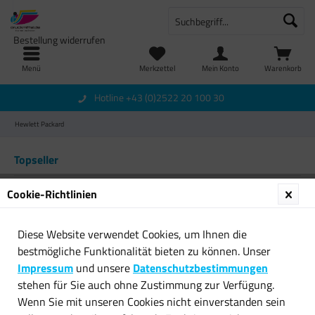
Bestellung widerrufen
Menü
Merkzettel
Mein Konto
Warenkorb
Hotline +43 (0)2522 20 100 30
Hewlett Packard
Topseller
Cookie-Richtlinien
Diese Website verwendet Cookies, um Ihnen die
bestmögliche Funktionalität bieten zu können. Unser
Impressum
und unsere
Datenschutzbestimmungen
stehen für Sie auch ohne Zustimmung zur Verfügung.
Original HP Toner 410X
Original HP Toner 128A
Wenn Sie mit unseren Cookies nicht einverstanden sein
CF410X schwarz für Color...
CE321A für Laserjet Pro...