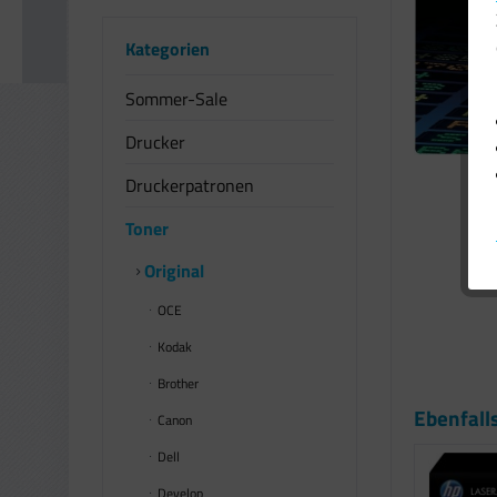
Kategorien
Sommer-Sale
Drucker
Druckerpatronen
Toner
Original
OCE
Kodak
Brother
Ebenfall
Canon
Dell
Develop