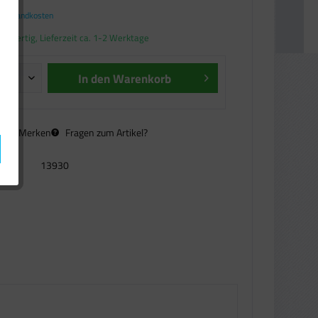
. Versandkosten
andfertig, Lieferzeit ca. 1-2 Werktage
In den
Warenkorb
n
Merken
Fragen zum Artikel?
13930