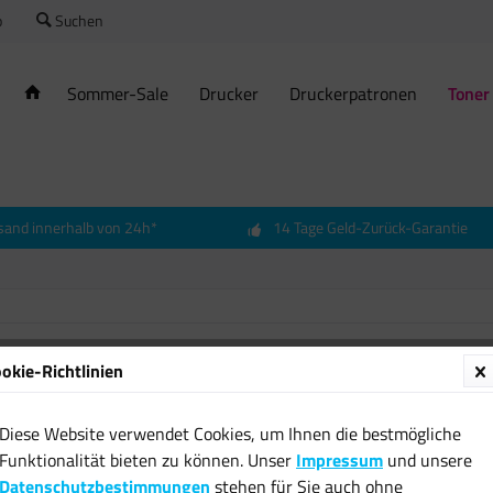
o
Suchen
Sommer-Sale
Drucker
Druckerpatronen
Toner
sand innerhalb von 24h*
14 Tage Geld-Zurück-Garantie
okie-Richtlinien
Origin
CB386A 
Diese Website verwendet Cookies, um Ihnen die bestmögliche
6030 6
Funktionalität bieten zu können. Unser
Impressum
und unsere
21,99 
Datenschutzbestimmungen
stehen für Sie auch ohne