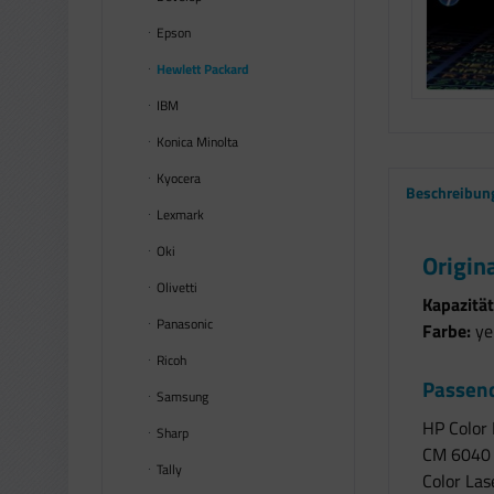
Epson
Hewlett Packard
IBM
Konica Minolta
Kyocera
Beschreibun
Lexmark
Oki
Origin
Olivetti
Kapazität
Panasonic
Farbe:
yel
Ricoh
Passend
Samsung
HP Color 
Sharp
CM 6040 M
Tally
Color Las