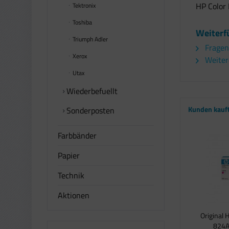
HP Color 
Tektronix
Toshiba
Weiterf
Triumph Adler
Fragen
Xerox
Weitere
Utax
Wiederbefuellt
Kunden kauf
Sonderposten
Farbbänder
Papier
Technik
Aktionen
Original 
824A 