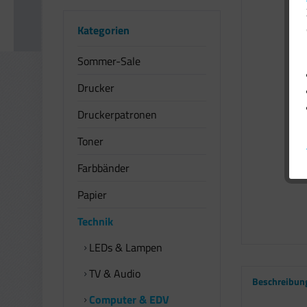
Kategorien
Sommer-Sale
Drucker
Druckerpatronen
Toner
Farbbänder
Papier
Technik
LEDs & Lampen
TV & Audio
Beschreibun
Computer & EDV