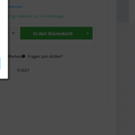
. Versandkosten
andfertig, Lieferzeit ca. 1-2 Werktage
In den
Warenkorb
n
Merken
Fragen zum Artikel?
51037