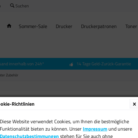
o
Suchen
Sommer-Sale
Drucker
Druckerpatronen
Toner
sand innerhalb von 24h*
14 Tage Geld-Zurück-Garantie
ter Zubehör
okie-Richtlinien
2x 2 G
1333 M
Diese Website verwendet Cookies, um Ihnen die bestmögliche
DIMM 1
Funktionalität bieten zu können. Unser
Impressum
und unsere
8,99 € 
Datenschutzbestimmungen
stehen für Sie auch ohne