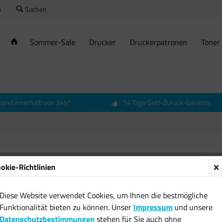
o
Suchen
Sommer-Sale
Drucker
Druckerpatronen
Toner
sand innerhalb von 24h*
14 Tage Geld-Zurück-Garantie
okie-Richtlinien
MediaR
Fotopa
Diese Website verwendet Cookies, um Ihnen die bestmögliche
11,99 
Funktionalität bieten zu können. Unser
Impressum
und unsere
Datenschutzbestimmungen
stehen für Sie auch ohne
inkl. MwSt.
zzgl