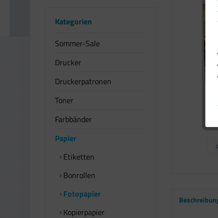
Kategorien
Sommer-Sale
Drucker
Druckerpatronen
Toner
Farbbänder
Papier
Etiketten
Bonrollen
Fotopapier
Beschreibun
Kopierpapier