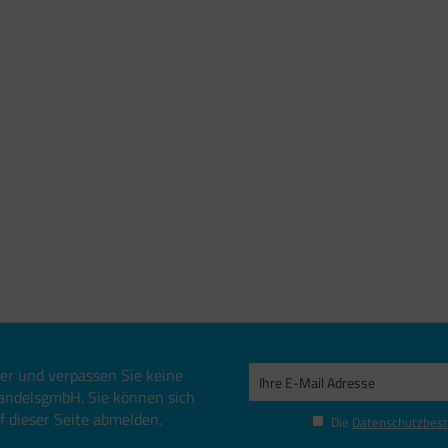
er und verpassen Sie keine
andelsgmbH. Sie können sich
uf dieser Seite abmelden.
Die
Datenschutzbes