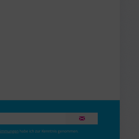
timmungen
habe ich zur Kenntnis genommen.