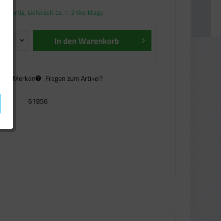
andfertig, Lieferzeit ca. 1-2 Werktage
In den
Warenkorb
n
Merken
Fragen zum Artikel?
61856