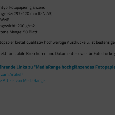
typ: Fotopapier, glänzend
ngröße: 297x420 mm (DIN A3)
: Weiß
ngewicht: 200 g/m2
ltene Menge: 50 Blatt
topapier bietet qualitativ hochwertige Ausdrucke u. ist bestens gee
rfekt für stabile Broschüren und Dokumente sowie für Fotodrucke 
ührende Links zu "MediaRange hochglänzendes Fotopap
 zum Artikel?
e Artikel von MediaRange