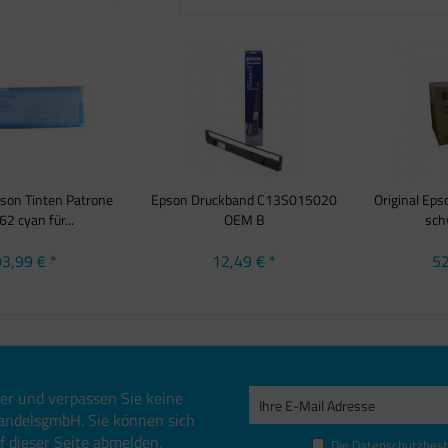
pson Tinten Patrone
Epson Druckband C13S015020
Original Ep
2 cyan für...
OEM B
schw
3,99 € *
12,49 € *
52
er und verpassen Sie keine
andelsgmbH. Sie können sich
uf dieser Seite abmelden.
Die
Datenschutzbes