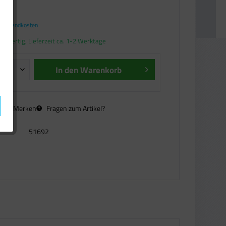
€ *
. Versandkosten
andfertig, Lieferzeit ca. 1-2 Werktage
In den
Warenkorb
n
Merken
Fragen zum Artikel?
51692