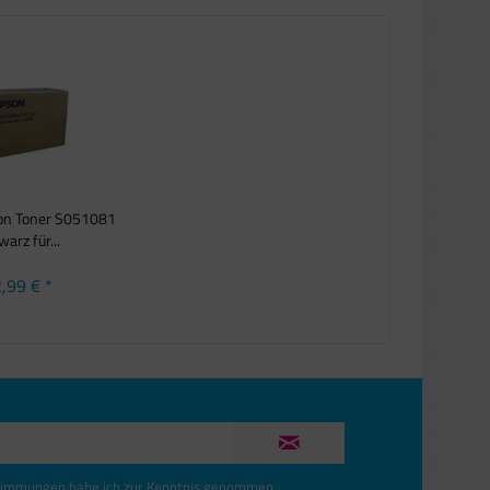
son Toner S051081
arz für...
,99 € *
timmungen
habe ich zur Kenntnis genommen.