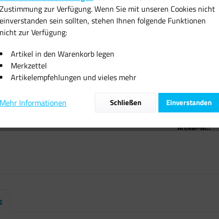
23,99 
Zustimmung zur Verfügung. Wenn Sie mit unseren Cookies nicht
einverstanden sein sollten, stehen Ihnen folgende Funktionen
inkl. MwSt.
zzgl
nicht zur Verfügung:
Sofort vers
Artikel in den Warenkorb legen
Merkzettel
Artikelempfehlungen und vieles mehr
Mehr Informationen
Schließen
Einverstanden
Vergleiche
Artikel-Nr.:
g