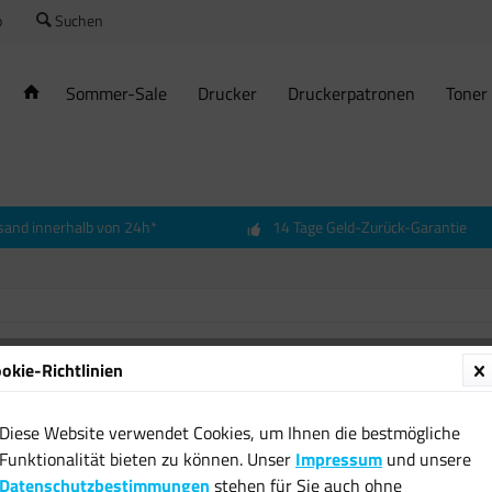
o
Suchen
Sommer-Sale
Drucker
Druckerpatronen
Toner
sand innerhalb von 24h*
14 Tage Geld-Zurück-Garantie
okie-Richtlinien
Origina
ColorL
Diese Website verwendet Cookies, um Ihnen die bestmögliche
Blatt 
Funktionalität bieten zu können. Unser
Impressum
und unsere
für ST
Datenschutzbestimmungen
stehen für Sie auch ohne