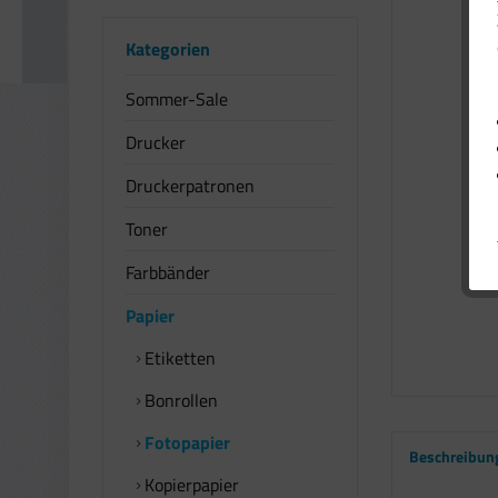
Kategorien
Sommer-Sale
Drucker
Druckerpatronen
Toner
Farbbänder
Papier
Etiketten
Bonrollen
Fotopapier
Beschreibun
Kopierpapier