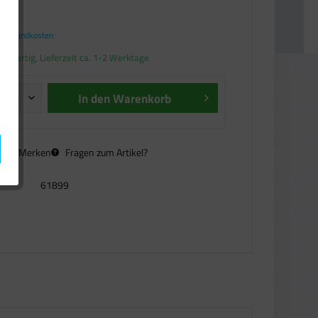
*
. Versandkosten
andfertig, Lieferzeit ca. 1-2 Werktage
In den
Warenkorb
n
Merken
Fragen zum Artikel?
61899