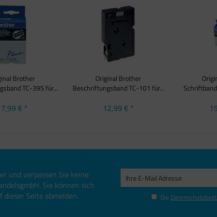
ginal Brother
Original Brother
Origi
gsband TC-395 für...
Beschriftungsband TC-101 für...
Schriftban
7,99 € *
12,99 € *
15
er und verpassen Sie keine
andelsgmbH. Sie können sich
uf dieser Seite abmelden.
Die
Datenschutzbes