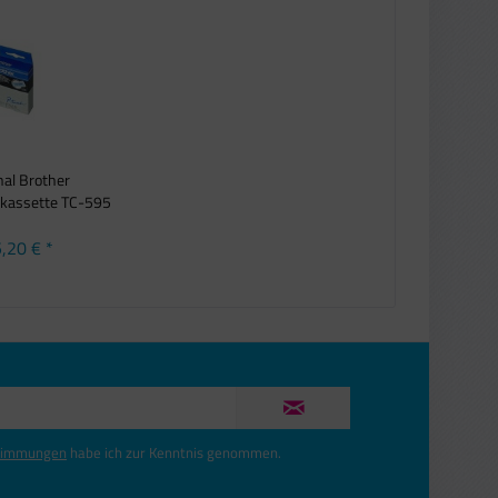
nal Brother
dkassette TC-595
für...
,20 € *
timmungen
habe ich zur Kenntnis genommen.