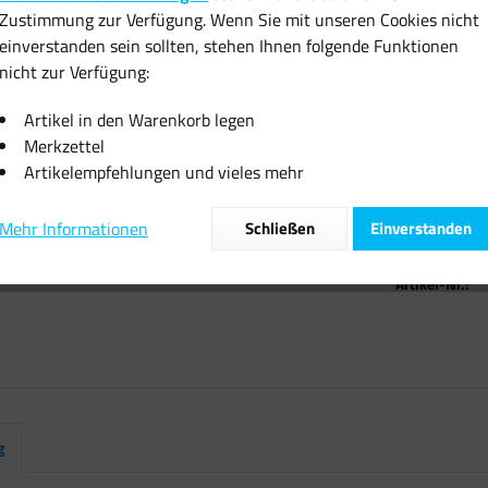
9,99 € 
Zustimmung zur Verfügung. Wenn Sie mit unseren Cookies nicht
einverstanden sein sollten, stehen Ihnen folgende Funktionen
inkl. MwSt.
zzgl
nicht zur Verfügung:
Sofort vers
Artikel in den Warenkorb legen
Merkzettel
Artikelempfehlungen und vieles mehr
Mehr Informationen
Schließen
Einverstanden
Vergleiche
Artikel-Nr.:
g