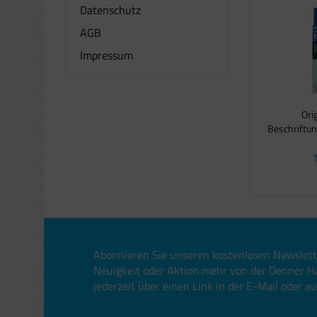
Datenschutz
AGB
Impressum
Ori
Beschriftun
1
Abonnieren Sie unseren kostenlosen Newslett
Neuigkeit oder Aktion mehr von der Denner H
jederzeit über einen Link in der E-Mail oder a