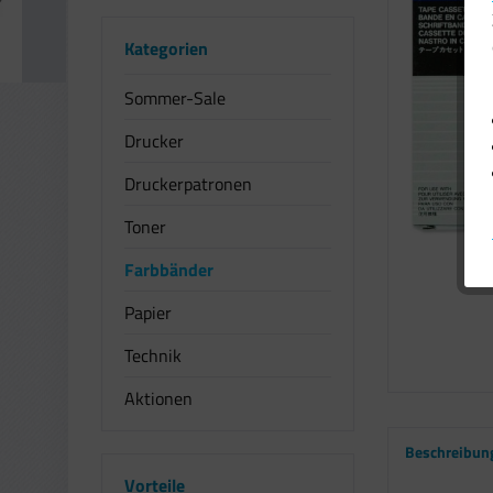
Kategorien
Sommer-Sale
Drucker
Druckerpatronen
Toner
Farbbänder
Papier
Technik
Aktionen
Beschreibun
Vorteile