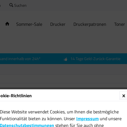
o
Suchen
Sommer-Sale
Drucker
Druckerpatronen
Toner
sand innerhalb von 24h*
14 Tage Geld-Zurück-Garantie
okie-Richtlinien
Origina
M91 sc
Diese Website verwendet Cookies, um Ihnen die bestmögliche
matt 9
Funktionalität bieten zu können. Unser
Impressum
und unsere
Touch 
Datenschutzbestimmungen
stehen für Sie auch ohne