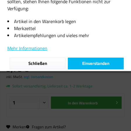
sollten, stehen Ihnen folgende Funktionen nicht zur
Verfügung:
Artikel in den Warenkorb legen
Merkzettel
Artikelempfehlungen und vieles mehr
Callmenew TINTE PATRONE für
Canon CLI-551 XL cyan Pixma
Mehr Informationen
IP7250 MG5650 MG6450 MX925
Schließen
Einverstanden
5,75 € *
inkl. MwSt.
zzgl. Versandkosten
Sofort versandfertig, Lieferzeit ca. 1-2 Werktage
In den
Warenkorb
Merken
Fragen zum Artikel?