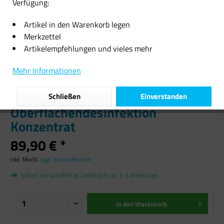
Verfügung:
Artikel in den Warenkorb legen
Merkzettel
Artikelempfehlungen und vieles mehr
Ecobug 5 Liter
Mehr Informationen
Desinfektionsreiniger
Flächendesinfektion
Schließen
Einverstanden
Oberflächendesinfektion
Konzentrat
89,90 € *
inkl. MwSt.
zzgl. Versandkosten
Sofort versandfertig, Lieferzeit ca. 1-2 Werktage
In den
Warenkorb