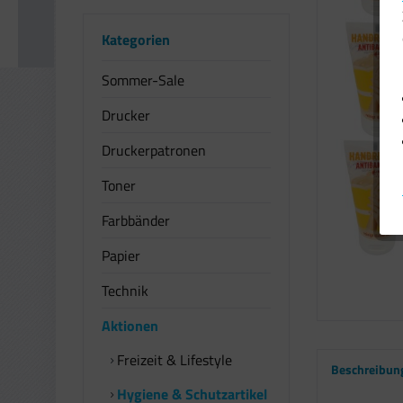
Kategorien
Sommer-Sale
Drucker
Druckerpatronen
Toner
Farbbänder
Papier
Technik
Aktionen
Freizeit & Lifestyle
Beschreibun
Hygiene & Schutzartikel