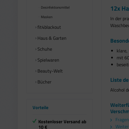
12x Ha
Desinfektionsmittel
Masken
In der pr
Waschbew
fit4blackout
Haus & Garten
Besonde
Schuhe
klare,
mit 60
Spielwaren
beseit
Beauty-Welt
Liste de
Bücher
Alcohol d
Weiterfü
Vorteile
Verschm
Fragen
Kostenloser Versand ab
Weitere
10 €