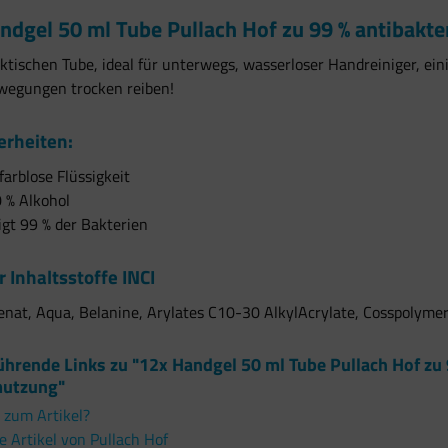
ndgel 50 ml Tube Pullach Hof zu 99 % antibakte
aktischen Tube, ideal für unterwegs, wasserloser Handreiniger, ei
egungen trocken reiben!
rheiten:
 farblose Flüssigkeit
 % Alkohol
igt 99 % der Bakterien
r Inhaltsstoffe INCI
enat, Aqua, Belanine, Arylates C10-30 AlkylAcrylate, Cosspolyme
hrende Links zu "12x Handgel 50 ml Tube Pullach Hof zu 9
utzung"
 zum Artikel?
 Artikel von Pullach Hof