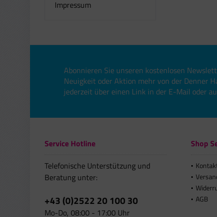
Impressum
Abonnieren Sie unseren kostenlosen Newslett
Neuigkeit oder Aktion mehr von der Denner H
jederzeit über einen Link in der E-Mail oder a
Service Hotline
Shop Se
Telefonische Unterstützung und
Kontak
Beratung unter:
Versan
Widerr
+43 (0)2522 20 100 30
AGB
Mo-Do, 08:00 - 17:00 Uhr