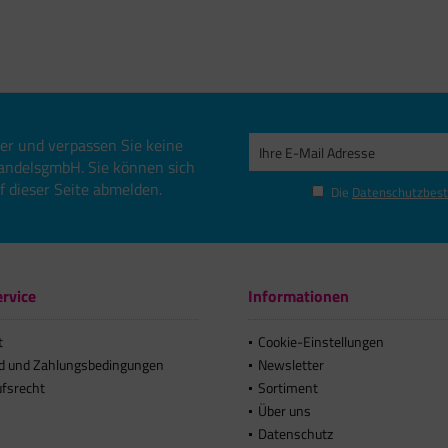
er und verpassen Sie keine
andelsgmbH. Sie können sich
uf dieser Seite abmelden.
Die
Datenschutzbes
rvice
Informationen
t
Cookie-Einstellungen
d und Zahlungsbedingungen
Newsletter
ufsrecht
Sortiment
Über uns
Datenschutz