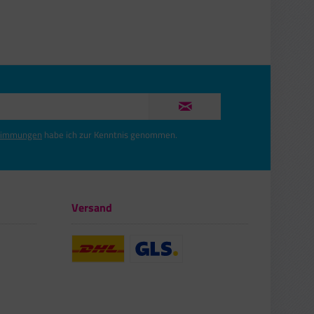
timmungen
habe ich zur Kenntnis genommen.
Versand