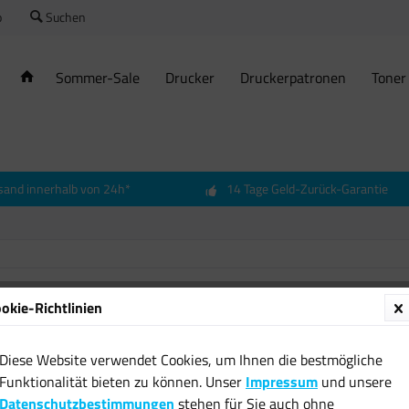
o
Suchen
Sommer-Sale
Drucker
Druckerpatronen
Toner
sand innerhalb von 24h*
14 Tage Geld-Zurück-Garantie
okie-Richtlinien
12x Ha
Hof zu 
Diese Website verwendet Cookies, um Ihnen die bestmögliche
Desinf
Funktionalität bieten zu können. Unser
Impressum
und unsere
12,99 
Datenschutzbestimmungen
stehen für Sie auch ohne