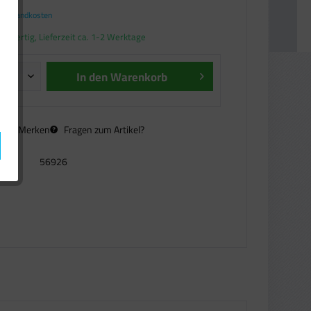
. Versandkosten
andfertig, Lieferzeit ca. 1-2 Werktage
In den
Warenkorb
n
Merken
Fragen zum Artikel?
56926