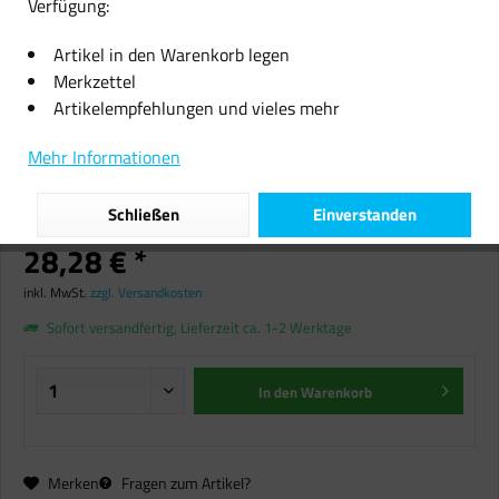
Verfügung:
Artikel in den Warenkorb legen
Merkzettel
Artikelempfehlungen und vieles mehr
20 kg Anzündeholz – Buche &
Mehr Informationen
Eiche | Schnell & zuverlässig
entfachen
Schließen
Einverstanden
28,28 € *
inkl. MwSt.
zzgl. Versandkosten
Sofort versandfertig, Lieferzeit ca. 1-2 Werktage
In den
Warenkorb
Merken
Fragen zum Artikel?