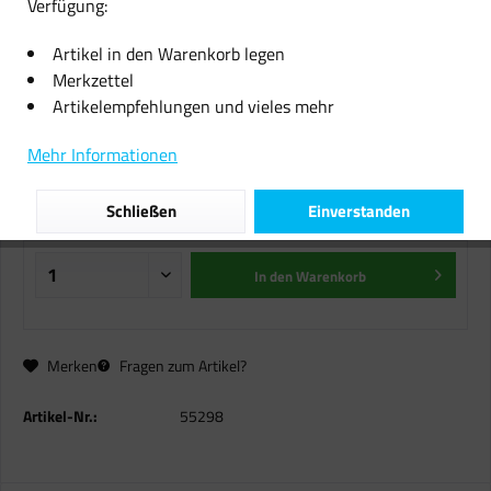
Verfügung:
Michelin KFZ-Scheibenwischer 50
Artikel in den Warenkorb legen
cm schlierenfrei gelenkfreies
Merkzettel
Wischblatt
Artikelempfehlungen und vieles mehr
13,99 € *
Mehr Informationen
inkl. MwSt.
zzgl. Versandkosten
Schließen
Einverstanden
Sofort versandfertig, Lieferzeit ca. 1-2 Werktage
In den
Warenkorb
Merken
Fragen zum Artikel?
Artikel-Nr.:
55298