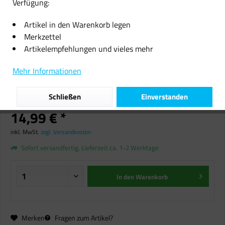
Verfügung:
Artikel in den Warenkorb legen
Merkzettel
Artikelempfehlungen und vieles mehr
LIVARNO home Christbaumkugeln
Mehr Informationen
X-Mas Weihnachtsbaumkugeln
bruchsicheres Kunststoff 30er Set
Schließen
Einverstanden
14,99 € *
inkl. MwSt.
zzgl. Versandkosten
Sofort versandfertig, Lieferzeit ca. 1-2 Werktage
In den
Warenkorb
Merken
Fragen zum Artikel?