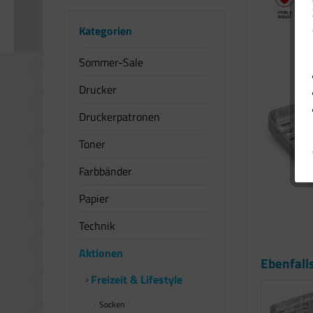
Kategorien
Sommer-Sale
Drucker
Druckerpatronen
Toner
Farbbänder
Papier
Technik
Aktionen
Ebenfall
Freizeit & Lifestyle
Socken