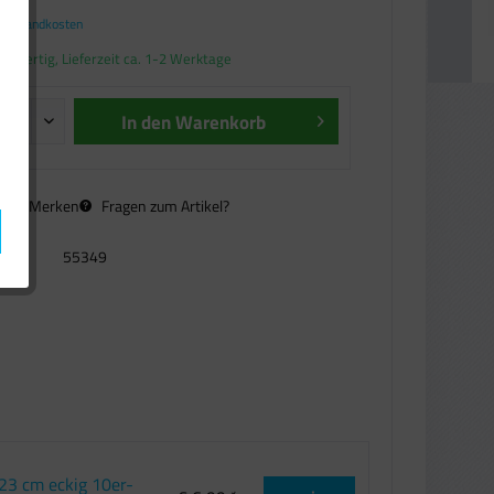
. Versandkosten
andfertig, Lieferzeit ca. 1-2 Werktage
In den
Warenkorb
n
Merken
Fragen zum Artikel?
55349
x23 cm eckig 10er-