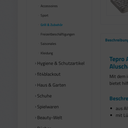
Accessoires
Sport
Grill & Zubehör
Freizeitbeschäftigungen
Beschreibun
Saisonales
Kleidung
Tepro 
Hygiene & Schutzartikel
Alusch
fit4blackout
Mit dem i
bietet hi
Haus & Garten
Schuhe
Beschr
Spielwaren
aus A
mit Lü
Beauty-Welt