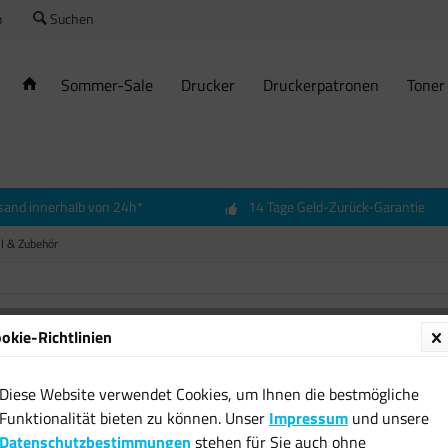
o
Suchen
Sommer-Sale
Drucker
Druckerpatronen
Toner
sand innerhalb von 24h*
14 Tage Geld-Zurück-Garantie
ll & Zubehör
okie-Richtlinien
Tepro 
Grillsc
Diese Website verwendet Cookies, um Ihnen die bestmögliche
Set Fet
Funktionalität bieten zu können. Unser
Impressum
und unsere
20,99 
Datenschutzbestimmungen
stehen für Sie auch ohne