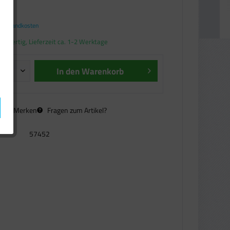
€ *
. Versandkosten
andfertig, Lieferzeit ca. 1-2 Werktage
In den
Warenkorb
n
Merken
Fragen zum Artikel?
57452