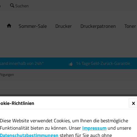
o
Suchen
Sommer-Sale
Drucker
Druckerpatronen
Toner
sand innerhalb von 24h*
14 Tage Geld-Zurück-Garantie
ftigungen
okie-Richtlinien
Radhel
Kinder
Diese Website verwendet Cookies, um Ihnen die bestmögliche
cm - F
Funktionalität bieten zu können. Unser
Impressum
und unsere
Fahrra
Datenschutzbestimmungen
stehen für Sie auch ohne