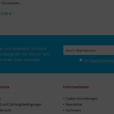
r Schutzhelm...
9,99 € *
er und verpassen Sie keine
andelsgmbH. Sie können sich
uf dieser Seite abmelden.
Die
Datenschutzbes
rvice
Informationen
t
Cookie-Einstellungen
d und Zahlungsbedingungen
Newsletter
ufsrecht
Sortiment