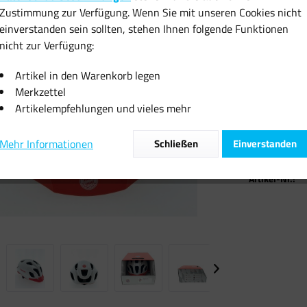
24,99 
Zustimmung zur Verfügung. Wenn Sie mit unseren Cookies nicht
einverstanden sein sollten, stehen Ihnen folgende Funktionen
inkl. MwSt.
zzgl
nicht zur Verfügung:
Sofort vers
Artikel in den Warenkorb legen
Merkzettel
Artikelempfehlungen und vieles mehr
Mehr Informationen
Schließen
Einverstanden
Vergleiche
Artikel-Nr.: