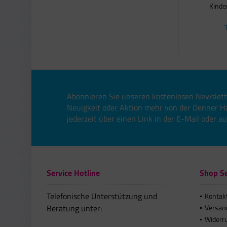
Kinde
1
Abonnieren Sie unseren kostenlosen Newslett
Neuigkeit oder Aktion mehr von der Denner H
jederzeit über einen Link in der E-Mail oder a
Service Hotline
Shop Se
Telefonische Unterstützung und
Kontak
Beratung unter:
Versan
Widerr