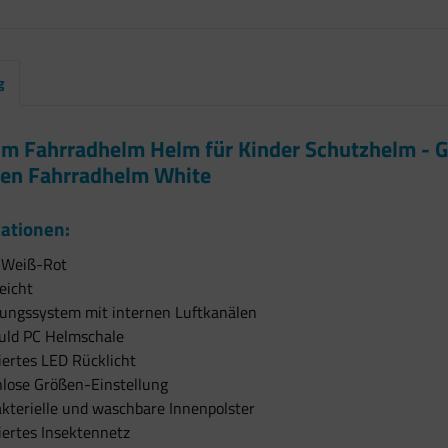
g
m Fahrradhelm Helm für Kinder Schutzhelm - G
en Fahrradhelm White
kationen:
: Weiß-Rot
eicht
tungssystem mit internen Luftkanälen
uld PC Helmschale
iertes LED Rücklicht
nlose Größen-Einstellung
kterielle und waschbare Innenpolster
iertes Insektennetz