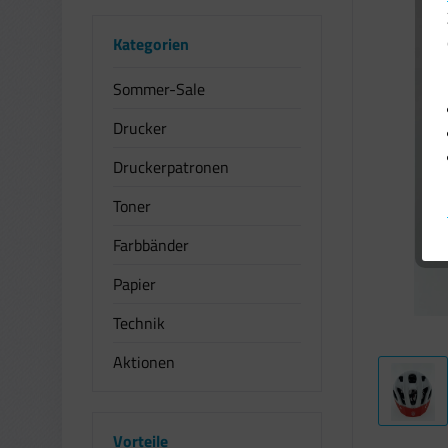
Kategorien
Sommer-Sale
Drucker
Druckerpatronen
Toner
Farbbänder
Papier
Technik
Aktionen
Vorteile