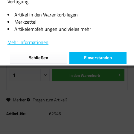
Verfügung:
Aqua Clean AC1 Quick 100
Artikel in den Warenkorb legen
Tabletten Trinkwasser-
Merkzettel
Desinfektionstabletten
Artikelempfehlungen und vieles mehr
12,99 € *
Mehr Informationen
inkl. MwSt.
zzgl. Versandkosten
Schließen
Einverstanden
Sofort versandfertig, Lieferzeit ca. 1-2 Werktage
In den
Warenkorb
Merken
Fragen zum Artikel?
Artikel-Nr.:
62946