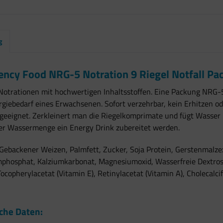
g
ncy Food NRG-5 Notration 9 Riegel Notfall Pac
otrationen mit hochwertigen Inhaltsstoffen. Eine Packung NRG-5
giebedarf eines Erwachsenen. Sofort verzehrbar, kein Erhitzen o
geeignet. Zerkleinert man die Riegelkomprimate und fügt Wasser 
er Wassermenge ein Energy Drink zubereitet werden.
Gebackener Weizen, Palmfett, Zucker, Soja Protein, Gerstenmalzex
mphosphat, Kalziumkarbonat, Magnesiumoxid, Wasserfreie Dextrose,
ocopherylacetat (Vitamin E), Retinylacetat (Vitamin A), Cholecalci
che Daten: