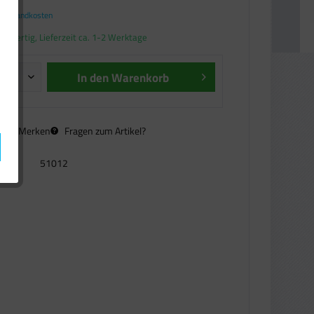
. Versandkosten
andfertig, Lieferzeit ca. 1-2 Werktage
In den
Warenkorb
n
Merken
Fragen zum Artikel?
51012