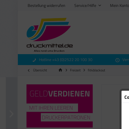
Bestellung widerrufen
Service/Hilfe
Mein Kont
Hotline +43 (0)2522 20 100 30
Ver
Übersicht
Freizeit
fit4blackout
Co