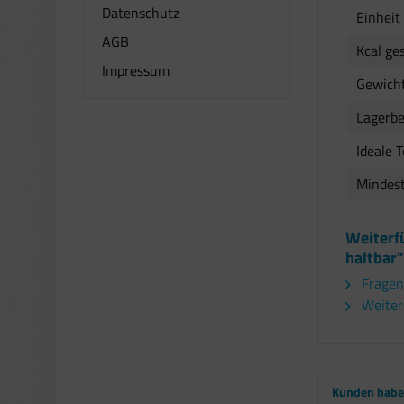
Datenschutz
Einheit
AGB
Kcal ge
Impressum
Gewich
Lagerb
Ideale 
Mindest
Weiterf
haltbar"
Fragen
Weitere
Kunden haben