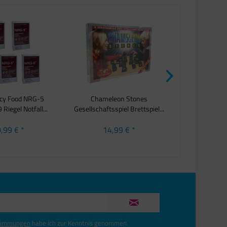
cy Food NRG-5
Chameleon Stones
PROF Match
 Riegel Notfall...
Gesellschaftsspiel Brettspiel...
Streich
,99 € *
14,99 € *
8,9
timmungen
habe ich zur Kenntnis genommen.