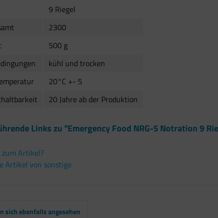
9 Riegel
samt
2300
t
500 g
edingungen
kühl und trocken
Temperatur
20°C +- 5
haltbarkeit
20 Jahre ab der Produktion
ührende Links zu "Emergency Food NRG-5 Notration 9 Rieg
 zum Artikel?
 Artikel von sonstige
 sich ebenfalls angesehen