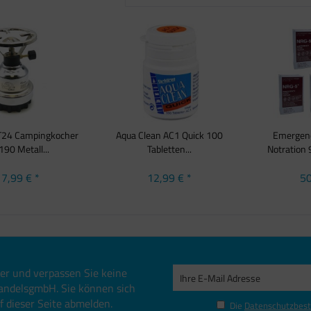
 T24 Campingkocher
Aqua Clean AC1 Quick 100
Emergen
190 Metall...
Tabletten...
Notration 9
7,99 € *
12,99 € *
50
er und verpassen Sie keine
andelsgmbH. Sie können sich
uf dieser Seite abmelden.
Die
Datenschutzbes