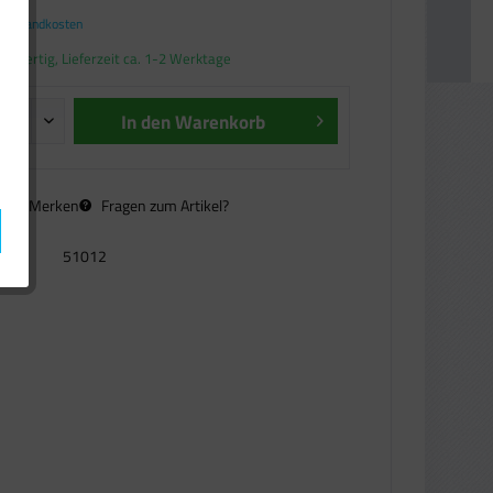
. Versandkosten
andfertig, Lieferzeit ca. 1-2 Werktage
In den
Warenkorb
n
Merken
Fragen zum Artikel?
51012