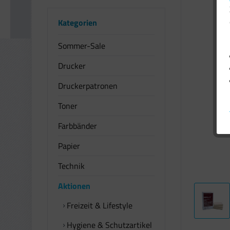
Kategorien
Sommer-Sale
Drucker
Druckerpatronen
Toner
Farbbänder
Papier
Technik
Aktionen
Freizeit & Lifestyle
Hygiene & Schutzartikel