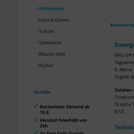
fit4blackout
Haus & Garten
Beschreibun
Schuhe
Spielwaren
Emerge
Beauty-Welt
NRG-5® N
Tagesener
Bücher
6. Monat 
Zugabe d
Zutaten:
Vorteile
Tricalciu
DLalpha T
Kostenloser Versand ab
B12).
10 €
Versand innerhalb von
24h
Technis
14 Tage Geld-Zurück-