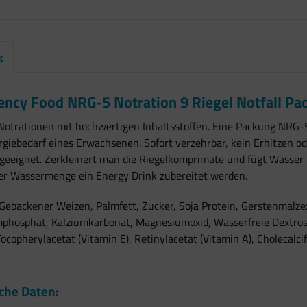
g
ncy Food NRG-5 Notration 9 Riegel Notfall Pac
otrationen mit hochwertigen Inhaltsstoffen. Eine Packung NRG-5
giebedarf eines Erwachsenen. Sofort verzehrbar, kein Erhitzen o
geeignet. Zerkleinert man die Riegelkomprimate und fügt Wasser 
er Wassermenge ein Energy Drink zubereitet werden.
Gebackener Weizen, Palmfett, Zucker, Soja Protein, Gerstenmalzex
mphosphat, Kalziumkarbonat, Magnesiumoxid, Wasserfreie Dextrose,
ocopherylacetat (Vitamin E), Retinylacetat (Vitamin A), Cholecalci
che Daten: