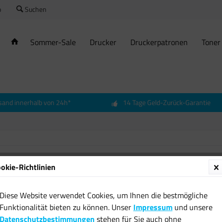
o
Suchen
Sommer-Sale
Drucker
Druckerpatronen
Toner
sand innerhalb von 24h*
14 Tage Geld-Zurück-Garantie
okie-Richtlinien
Emerge
9 Riege
Diese Website verwendet Cookies, um Ihnen die bestmögliche
kcal 20
Funktionalität bieten zu können. Unser
Impressum
und unsere
16,79 
Datenschutzbestimmungen
stehen für Sie auch ohne