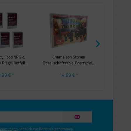
cy Food NRG-5
Chameleon Stones
PROF Match
 Riegel Notfall...
Gesellschaftsspiel Brettspiel...
Streich
,99 € *
14,99 € *
8,9
timmungen
habe ich zur Kenntnis genommen.