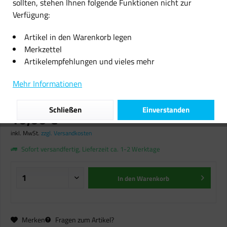
sollten, stehen Ihnen folgende Funktionen nicht zur
Verfügung:
Artikel in den Warenkorb legen
Merkzettel
Artikelempfehlungen und vieles mehr
Pharmavoyage Bio Outdoor Seife
universal Flüssigseife für Reisen
Mehr Informationen
Camping Wanderungen 100 ml
Schließen
Einverstanden
10,00 € *
inkl. MwSt.
zzgl. Versandkosten
Sofort versandfertig, Lieferzeit ca. 1-2 Werktage
In den
Warenkorb
Merken
Fragen zum Artikel?