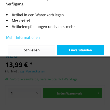
Verfügung:
Artikel in den Warenkorb legen
Merkzettel
Artikelempfehlungen und vieles mehr
Einfach lecker: Gefüllte Snacks
Mehr Informationen
herzhaft süß von Brigitte Namour
Snacks Kochbuch gebunden Buch
Schließen
Einverstanden
NEU
13,99 € *
inkl. MwSt.
zzgl. Versandkosten
Sofort versandfertig, Lieferzeit ca. 1-2 Werktage
In den
Warenkorb